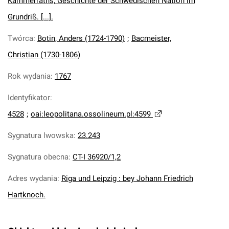
Kammerraths, Geschichte der Schwedischen Nation im
Grundriß. [...].
Twórca
:
Botin, Anders (1724-1790)
;
Bacmeister,
Christian (1730-1806)
Rok wydania
:
1767
Identyfikator
:
4528
;
oai:leopolitana.ossolineum.pl:4599
Sygnatura lwowska
:
23.243
Sygnatura obecna
:
CT-I 36920/1,2
Adres wydania
:
Riga und Leipzig : bey Johann Friedrich
Hartknoch.