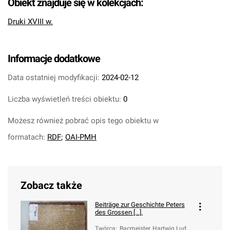
Obiekt znajduje się w kolekcjach:
Druki XVIII w.
Informacje dodatkowe
Data ostatniej modyfikacji:
2024-02-12
Liczba wyświetleń treści obiektu:
0
Możesz również pobrać opis tego obiektu w
formatach:
RDF
;
OAI-PMH
Zobacz także
Beiträge zur Geschichte Peters
des Grossen [...].
Twórca
:
Bacmeister, Hartwig Ludw