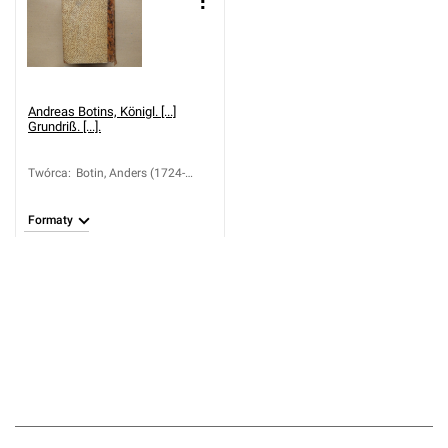
Andreas Botins, Königl. [...]
Grundriß. [...].
Twórca
:
Botin, Anders (1724-
1790); Bacmeister,
Christian (1730-1806)
Formaty