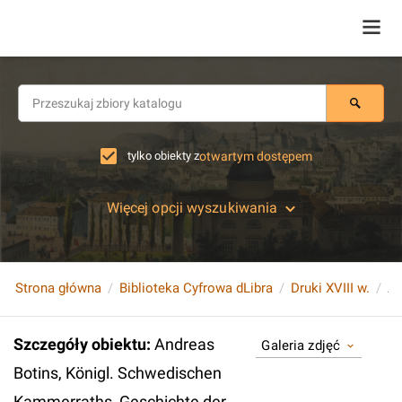
tylko obiekty z
otwartym dostępem
Więcej opcji wyszukiwania
Strona główna
Biblioteka Cyfrowa dLibra
Druki XVIII w.
Szczegóły obiektu
:
Andreas
Galeria zdjęć
Botins, Königl. Schwedischen
Kammerraths, Geschichte der