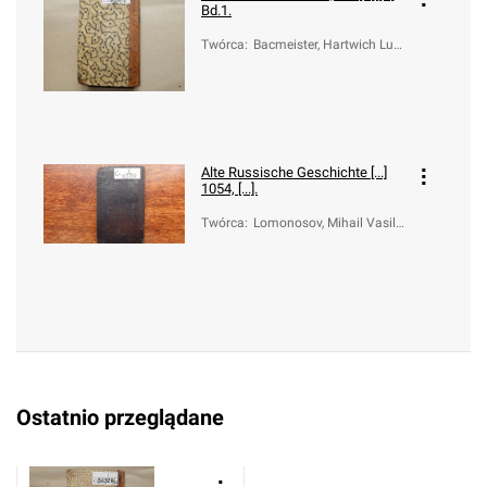
Bd.1.
Twórca
:
Bacmeister, Hartwich Lud
wig Christian (1730-180
6)
Alte Russische Geschichte [...]
1054, [...].
Twórca
:
Lomonosov, Mihail Vasilʹe
vič (1711-1765); Bacmeis
ter, Hartwig Ludwig Christ
ian (1730-1806)
Ostatnio przeglądane