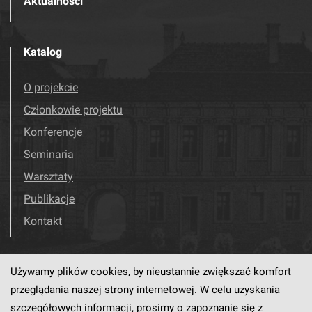
Aktualności
Katalog
O projekcie
Członkowie projektu
Konferencje
Seminaria
Warsztaty
Publikacje
Kontakt
Używamy plików cookies, by nieustannie zwiększać komfort
Odwiedź nas!
Facebook
przeglądania naszej strony internetowej. W celu uzyskania
szczegółowych informacji, prosimy o zapoznanie się z