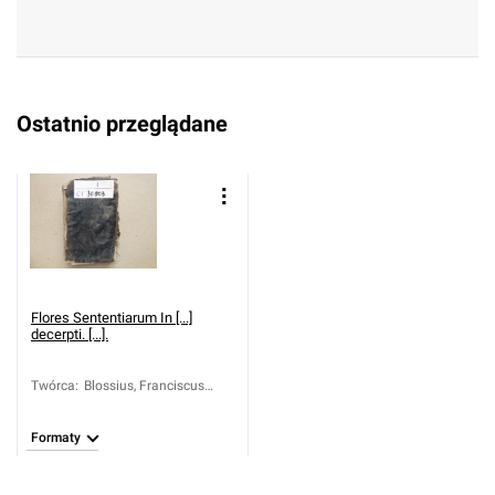
Ostatnio przeglądane
Flores Sententiarum In [...]
decerpti. [...].
Twórca
:
Blossius, Franciscus
Ludovicus (1506-1566)
Formaty