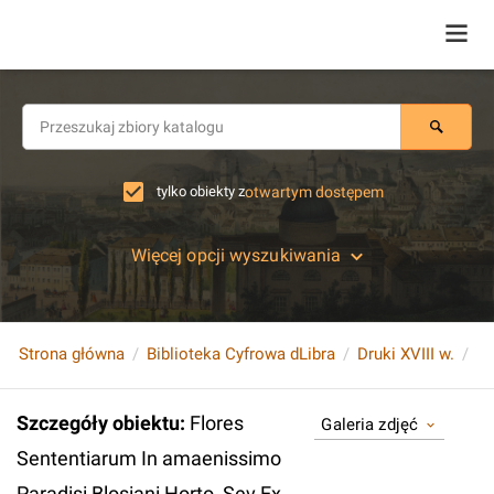
tylko obiekty z
otwartym dostępem
Więcej opcji wyszukiwania
Strona główna
Biblioteka Cyfrowa dLibra
Druki XVIII w.
Szczegóły obiektu
:
Flores
Galeria zdjęć
Sententiarum In amaenissimo
Paradisi Blosiani Horto, Sev Ex