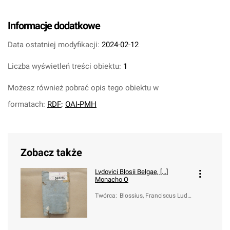
Informacje dodatkowe
Data ostatniej modyfikacji:
2024-02-12
Liczba wyświetleń treści obiektu:
1
Możesz również pobrać opis tego obiektu w
formatach:
RDF
;
OAI-PMH
Zobacz także
Lvdovici Blosii Belgae, [...]
Monacho O
Twórca
:
Blossius, Franciscus Ludo
vicus (1506-1566); Hay, R
omanus (fl. 1625-1653)