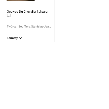
Oeuvres Du Chevalier [...] paru.
[...].
Twórca
:
Boufflers, Stanislas-Jean
de (1738-1815)
Formaty