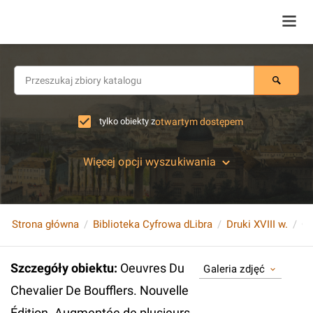
tylko obiekty z
otwartym dostępem
Więcej opcji wyszukiwania
Strona główna
Biblioteka Cyfrowa dLibra
Druki XVIII w.
Szczegóły obiektu
:
Oeuvres Du
Galeria zdjęć
Chevalier De Boufflers. Nouvelle
Édition. Augmentée de plusieurs