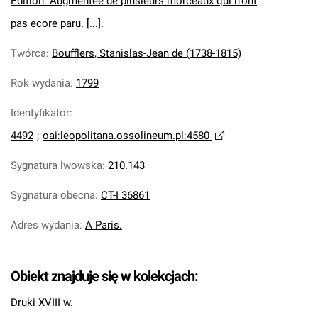
Édition. Augmentée de plusieurs morceaux qui n'ont
pas ecore paru. [...].
Twórca
:
Boufflers, Stanislas-Jean de (1738-1815)
Rok wydania
:
1799
Identyfikator
:
4492
;
oai:leopolitana.ossolineum.pl:4580
Sygnatura lwowska
:
210.143
Sygnatura obecna
:
CT-I 36861
Adres wydania
:
A Paris.
Obiekt znajduje się w kolekcjach:
Druki XVIII w.