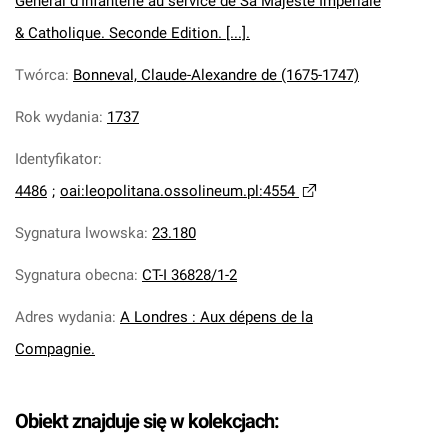
General d'Infanterie au service de Sa Majesté Impériale
& Catholique. Seconde Edition. [...].
Twórca
:
Bonneval, Claude-Alexandre de (1675-1747)
Rok wydania
:
1737
Identyfikator
:
4486
;
oai:leopolitana.ossolineum.pl:4554
Sygnatura lwowska
:
23.180
Sygnatura obecna
:
CT-I 36828/1-2
Adres wydania
:
A Londres : Aux dépens de la
Compagnie.
Obiekt znajduje się w kolekcjach: