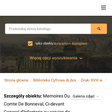
tylko obiekty z
otwartym dostępem
Więcej opcji wyszukiwania
Strona główna
Biblioteka Cyfrowa dLibra
Druki XVIII w.
Szczegóły obiektu
:
Memoires Du
Galeria zdjęć
Comte De Bonneval, Ci-devant
General d'Infanterie au service de