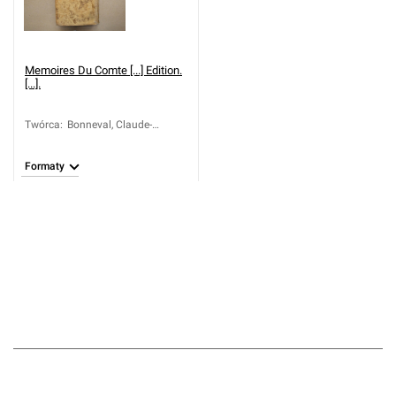
Memoires Du Comte [...] Edition.
[...].
Twórca
:
Bonneval, Claude-
Alexandre de (1675-
1747)
Formaty