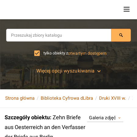
tylko obiekty z
otwartym dostępem
Więcej opcji wyszukiwania
Strona główna
Biblioteka Cyfrowa dLibra
Druki XVIII w.
Szczegóły obiektu
:
Zehn Briefe
Galeria zdjęć
aus Oesterreich an den Verfasser
der Briefe aus Berlin.