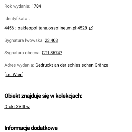
Rok wydania
:
1784
Identyfikator
:
4456
;
oai:leopolitana.ossolineum.pl:4528
Sygnatura lwowska
:
23.408
Sygnatura obecna
:
CT-I 36747
Adres wydania
:
Gedruckt an der schlesischen Gränze
[i.e. Wien]
Obiekt znajduje się w kolekcjach:
Druki XVIII w.
Informacje dodatkowe