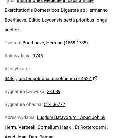
Tytuł
:
Institutiones Medicae In usus annuae
Exercitationis Domesticos Digestae ab Hermanno
Boerhaave. Editio Leydensis sexta prioribus longe
auctior.
Twórca
:
Boerhaave, Herman (1668-1738)
Rok wydania
:
1746
Identyfikator
:
4446
;
oai:leopolitana.ossolineum.pl:4522
Sygnatura lwowska
:
23.089
Sygnatura obecna
:
CT-I 36772
Adres wydania
:
Lugduni Batavorum : Apud Joh. &
Herm. Verbeek, Cornelium Haak
;
Et Rotterodami :
Apud Joan. Dan. Beman.