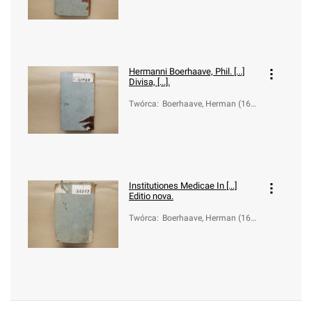
8-1738)
Hermanni Boerhaave, Phil. [...]
Divisa, [...].
Twórca
:
Boerhaave, Herman (166
8-1738)
Institutiones Medicae In [...]
Editio nova.
Twórca
:
Boerhaave, Herman (166
8-1738)