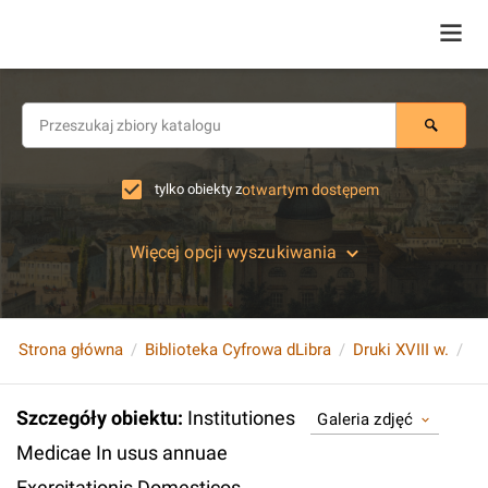
tylko obiekty z
otwartym dostępem
Więcej opcji wyszukiwania
Strona główna
Biblioteka Cyfrowa dLibra
Druki XVIII w.
Szczegóły obiektu
:
Institutiones
Galeria zdjęć
Medicae In usus annuae
Exercitationis Domesticos