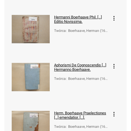
Hermanni Boerhaave Phil. [...]
Editio Novissima.
Twórca
:
Boerhaave, Herman (166
8-1738)
Aphorismi De Cognoscendis [...]
Hermanno Boerhaave.
Twórca
:
Boerhaave, Herman (166
8-1738)
Herm. Boerhaave Praelectiones
[...] emendatior. [...].
Twórca
:
Boerhaave, Herman (166