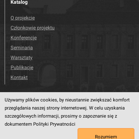
Katalog
O projekcie
Członkowie projektu
Konferencje
Seminaria
Warsztaty
Publikacje
Kontakt
Używamy plików cookies, by nieustannie zwiększać komfort
Odwiedź nas!
Facebook
przeglądania naszej strony internetowej. W celu uzyskania
szczegółowych informacji, prosimy o zapoznanie się z
dokumentem
Polityki Prywatności
Ten serwis działa dzięki oprogramowaniu
dLibra6.4.18-SNAPSHOT
Rozumiem
opracowanemu przez
PCSS