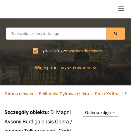
tylko obiekty z
otwartym dostępem
Więcej opcji wyszukiwania
Strona główna
Biblioteka Cyfrowa dLibra
Druki XVII w.
Szczegóły obiektu
:
D. Magni
Galeria zdjęć
Avsonii Burdigalensis Opera /
Iacobus Tollius ex vett. Codd.