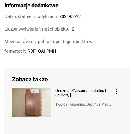
Informacje dodatkowe
Data ostatniej modyfikacji:
2024-02-12
Liczba wyświetleń treści obiektu:
0
Możesz również pobrać opis tego obiektu w
formatach:
RDF
;
OAI-PMH
Zobacz także
Oeuvres D'Ausone, Traduites [...]
Jaubert, [...].
Twórca
:
Ausonius, Decimus Magn
us (około 310-około 395);
Jaubert, Pierre (1715-178
0)