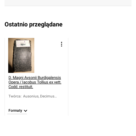
Ostatnio przeglądane
D. Magni Avsonii Burdigalensis
Opera / Iacobus Tollius ex vett.
Codd. restituit.
Twórca
:
Ausonius, Decimus
Magnus (około 310-
około 395); Tollius,
Formaty
Jacobus (1633-1696)