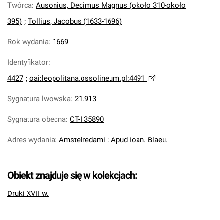
Twórca
:
Ausonius, Decimus Magnus (około 310-około
395)
;
Tollius, Jacobus (1633-1696)
Rok wydania
:
1669
Identyfikator
:
4427
;
oai:leopolitana.ossolineum.pl:4491
Sygnatura lwowska
:
21.913
Sygnatura obecna
:
CT-I 35890
Adres wydania
:
Amstelredami : Apud Ioan. Blaeu.
Obiekt znajduje się w kolekcjach:
Druki XVII w.