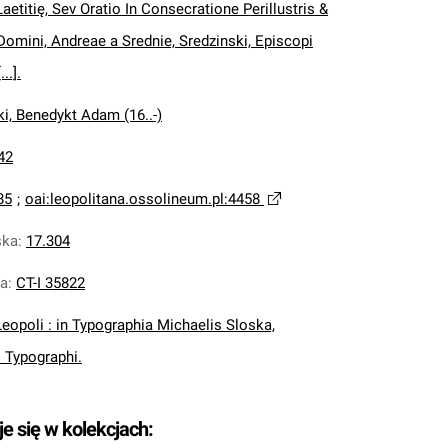
aetitię, Sev Oratio In Consecratione Perillustris &
omini, Andreae a Srednie, Sredzinski, Episcopi
..].
i, Benedykt Adam (16..-)
42
85
;
oai:leopolitana.ossolineum.pl:4458
ska
:
17.304
na
:
CT-I 35822
Leopoli : in Typographia Michaelis Sloska,
 Typographi.
je się w kolekcjach: