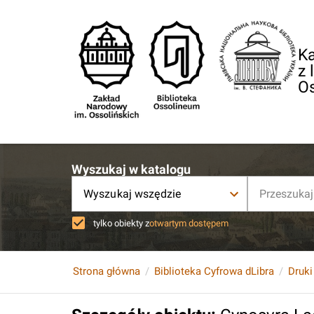
Ka
z 
O
Wyszukaj w katalogu
Wyszukaj wszędzie
tylko obiekty z
otwartym dostępem
Strona główna
Biblioteka Cyfrowa dLibra
Druki