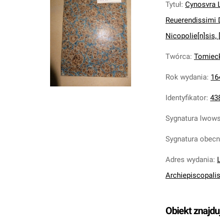
Tytuł
:
Cynosvra L
Reuerendissimi D
Nicopolie[n]sis, [.
Twórca
:
Tomieck
Rok wydania
:
16
Identyfikator
:
43
Sygnatura lwow
Sygnatura obec
Adres wydania
:
Archiepiscopalis
Obiekt znajdu