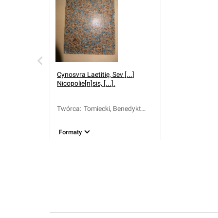
Cynosvra Laetitię, Sev [...]
Nicopolie[n]sis, [...].
Twórca
:
Tomiecki, Benedykt
Adam (16..-)
Formaty