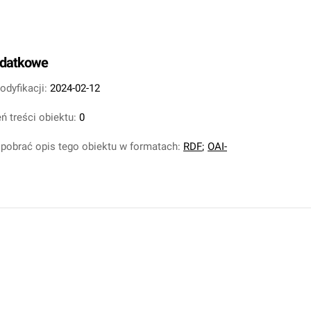
odatkowe
odyfikacji:
2024-02-12
ń treści obiektu:
0
pobrać opis tego obiektu w formatach:
RDF
;
OAI-