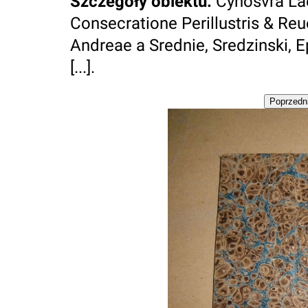
Szczegóły obiektu
:
Cynosvra Lae
Consecratione Perillustris & Re
Andreae a Srednie, Sredzinski, Ep
[...].