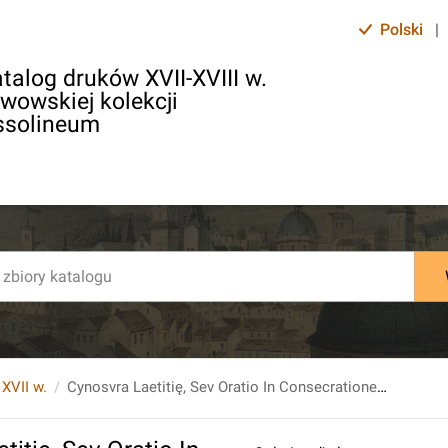
Polski
|
talog druków XVII-XVIII w.
lwowskiej kolekcji
ssolineum
 XVII w.
Cynosvra Laetitię, Sev Oratio In Consecratione Perillustris & Reuerendissimi Domini, Andreae a Srednie, Sredzinski, Episcopi Nicopolie[n]sis, [...].