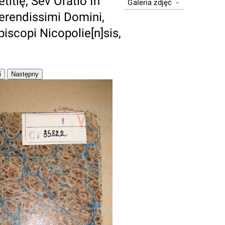
titię, Sev Oratio In
Galeria zdjęć
uerendissimi Domini,
iscopi Nicopolie[n]sis,