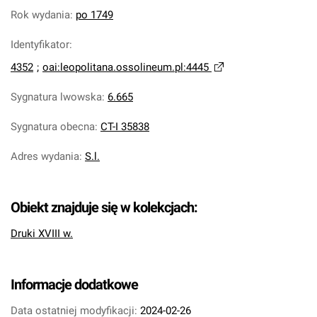
Rok wydania
:
po 1749
Identyfikator
:
4352
;
oai:leopolitana.ossolineum.pl:4445
Sygnatura lwowska
:
6.665
Sygnatura obecna
:
CT-I 35838
Adres wydania
:
S.l.
Obiekt znajduje się w kolekcjach:
Druki XVIII w.
Informacje dodatkowe
Data ostatniej modyfikacji:
2024-02-26