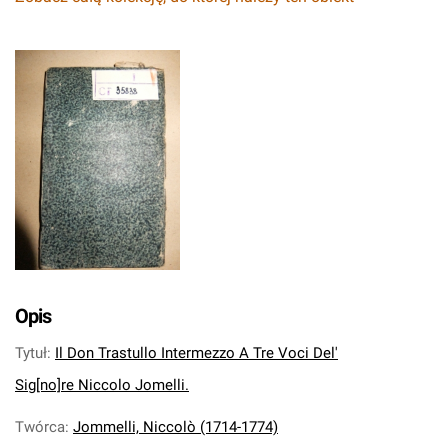
Opis
Tytuł
:
Il Don Trastullo Intermezzo A Tre Voci Del'
Sig[no]re Niccolo Jomelli.
Twórca
:
Jommelli, Niccolò (1714-1774)