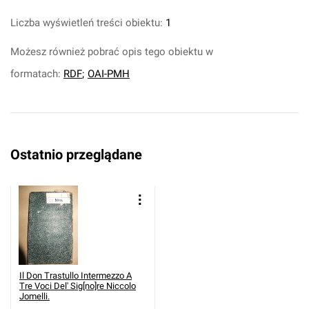
Liczba wyświetleń treści obiektu:
1
Możesz również pobrać opis tego obiektu w
formatach:
RDF
;
OAI-PMH
Ostatnio przeglądane
Il Don Trastullo Intermezzo A
Tre Voci Del' Sig[no]re Niccolo
Jomelli.