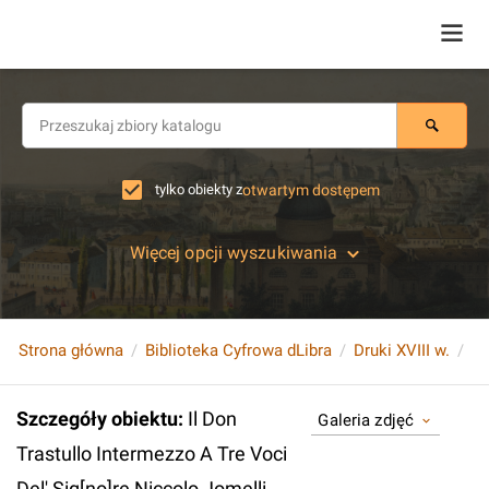
tylko obiekty z
otwartym dostępem
Więcej opcji wyszukiwania
Strona główna
Biblioteka Cyfrowa dLibra
Druki XVIII w.
Szczegóły obiektu
:
Il Don
Galeria zdjęć
Trastullo Intermezzo A Tre Voci
Del' Sig[no]re Niccolo Jomelli.