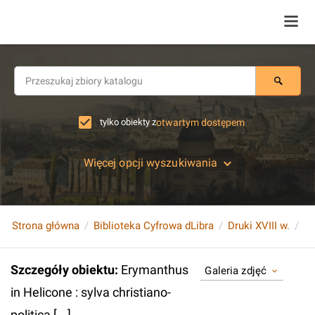
tylko obiekty z
otwartym dostępem
Więcej opcji wyszukiwania
Strona główna
Biblioteka Cyfrowa dLibra
Druki XVIII w.
Szczegóły obiektu
:
Erymanthus
Galeria zdjęć
in Helicone : sylva christiano-
politica [...].