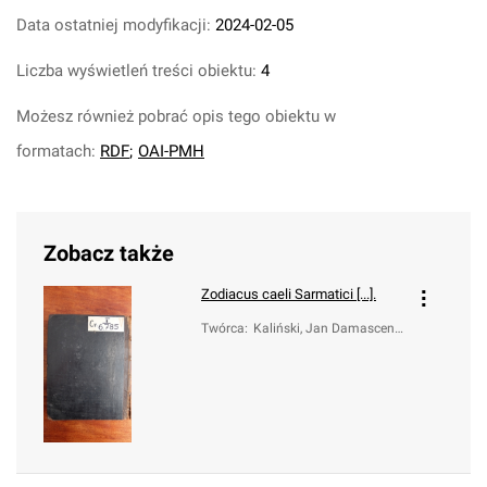
Data ostatniej modyfikacji:
2024-02-05
Liczba wyświetleń treści obiektu:
4
Możesz również pobrać opis tego obiektu w
formatach:
RDF
;
OAI-PMH
Zobacz także
Zodiacus caeli Sarmatici [...].
Twórca
:
Kaliński, Jan Damascen
(1664-1726)