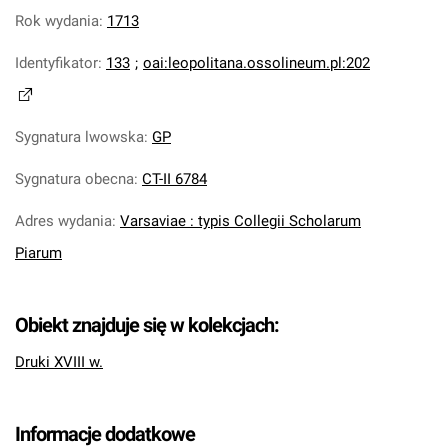
Rok wydania
:
1713
Identyfikator
:
133
;
oai:leopolitana.ossolineum.pl:202
Sygnatura lwowska
:
GP
Sygnatura obecna
:
CT-II 6784
Adres wydania
:
Varsaviae : typis Collegii Scholarum
Piarum
Obiekt znajduje się w kolekcjach:
Druki XVIII w.
Informacje dodatkowe