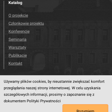
Katalog
O projekcie
Członkowie projektu
Konferencje
Seminaria
Warsztaty
Publikacje
Kontakt
Używamy plików cookies, by nieustannie zwiększać komfort
Odwiedź nas!
Facebook
przeglądania naszej strony internetowej. W celu uzyskania
szczegółowych informacji, prosimy o zapoznanie się z
dokumentem
Polityki Prywatności
Ten serwis działa dzięki oprogramowaniu
dLibra6.4.18-SNAPSHOT
Rozumiem