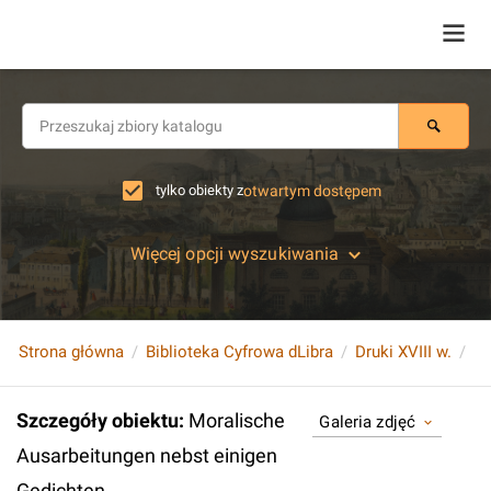
tylko obiekty z
otwartym dostępem
Więcej opcji wyszukiwania
Strona główna
Biblioteka Cyfrowa dLibra
Druki XVIII w.
Szczegóły obiektu
:
Moralische
Galeria zdjęć
Ausarbeitungen nebst einigen
Gedichten.