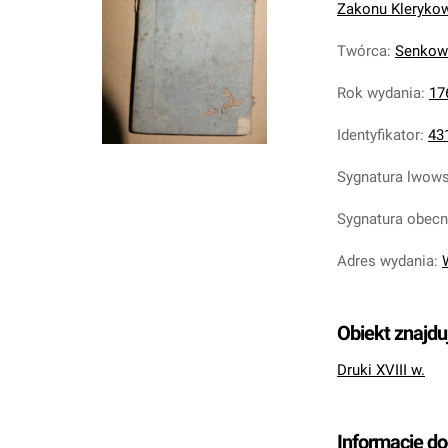
Zakonu Klerykow 
Twórca
:
Senkowi
Rok wydania
:
17
Identyfikator
:
43
Sygnatura lwow
Sygnatura obec
Adres wydania
:
Obiekt znajdu
Druki XVIII w.
Informacje d