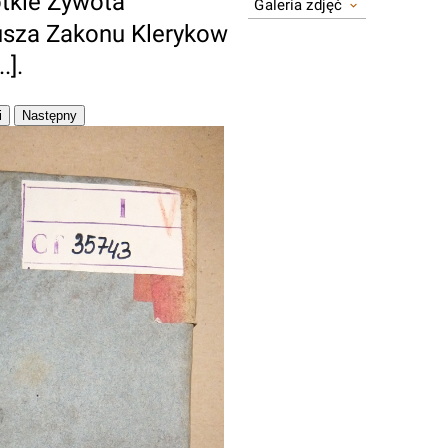
otkie Zywota
Galeria zdjęć
usza Zakonu Klerykow
.].