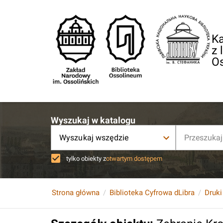
Ka
z 
O
Wyszukaj w katalogu
Wyszukaj wszędzie
tylko obiekty z
otwartym dostępem
Strona główna
Biblioteka Cyfrowa dLibra
Druki