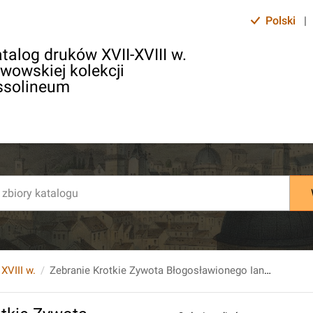
Polski
|
talog druków XVII-XVIII w.
lwowskiej kolekcji
ssolineum
 XVIII w.
Zebranie Krotkie Zywota Błogosławionego Iana Marinoniusza Zakonu Klerykow pod Regułą żyiących Teatynow [...].