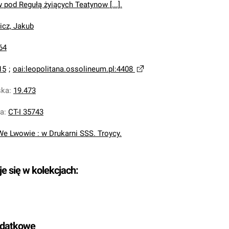
pod Regułą żyiących Teatynow [...].
cz, Jakub
64
15
;
oai:leopolitana.ossolineum.pl:4408
ska
:
19.473
na
:
CT-I 35743
We Lwowie : w Drukarni SSS. Troycy.
je się w kolekcjach:
odatkowe