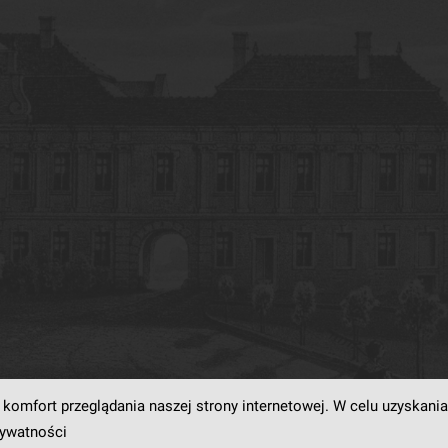
komfort przeglądania naszej strony internetowej. W celu uzyskania
rogramowaniu
dLibra6.4.18-SNAPSHOT
opracowanemu przez
Poznańskie Centrum
rywatności