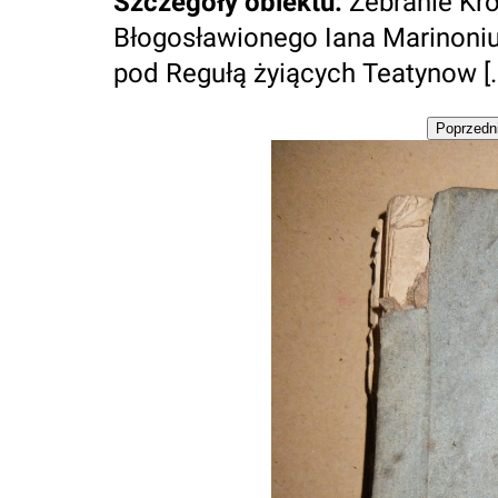
Szczegóły obiektu
:
Zebranie Kr
Błogosławionego Iana Marinoni
pod Regułą żyiących Teatynow [..