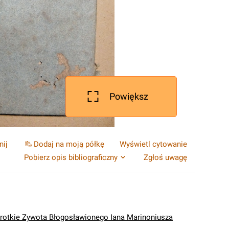
Powiększ
nij
Dodaj na moją półkę
Wyświetl cytowanie
Pobierz opis bibliograficzny
Zgłoś uwagę
Krotkie Zywota Błogosławionego Iana Marinoniusza