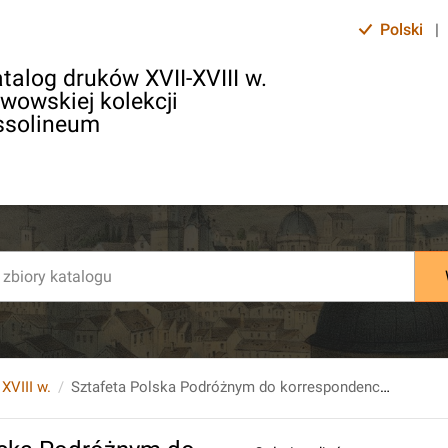
Polski
|
talog druków XVII-XVIII w.
lwowskiej kolekcji
ssolineum
 XVIII w.
Sztafeta Polska Podróżnym do korrespondencyi piórem Uprojektowana, Jaśnie Wielmożnemu Jmći Panu Andrzejowi Boboli z Kozielska Oginskiemu Staroście Sądowemu Oszmiańskiemu, [...].