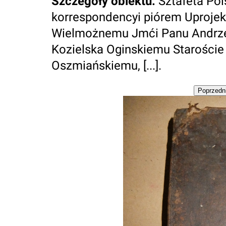
Szczegóły obiektu
:
Sztafeta Po
korrespondencyi piórem Uprojek
Wielmożnemu Jmći Panu Andrze
Kozielska Oginskiemu Starośc
Oszmiańskiemu, [...].