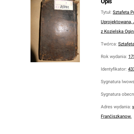
Opis
Tytuł
:
Sztafeta 
Uprojektowana, 
z Kozielska Ogi
Twórca
:
Sztafet
Rok wydania
:
17
Identyfikator
:
43
Sygnatura lwow
Sygnatura obec
Adres wydania
:
Franćiszkanow.