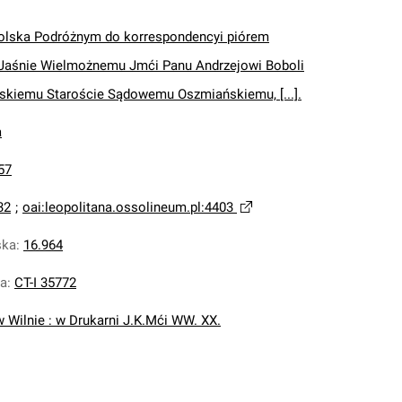
Polska Podróżnym do korrespondencyi piórem
Jaśnie Wielmożnemu Jmći Panu Andrzejowi Boboli
nskiemu Staroście Sądowemu Oszmiańskiemu, [...].
a
57
32
;
oai:leopolitana.ossolineum.pl:4403
ska
:
16.964
na
:
CT-I 35772
w Wilnie : w Drukarni J.K.Mći WW. XX.