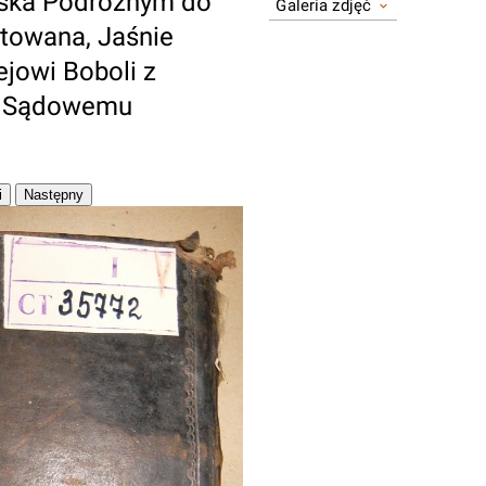
lska Podróżnym do
Galeria zdjęć
towana, Jaśnie
jowi Boboli z
ie Sądowemu