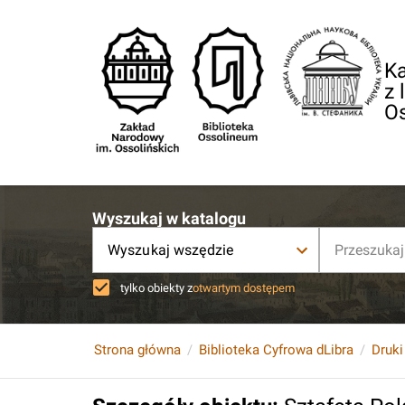
Ka
z 
O
Wyszukaj w katalogu
Wyszukaj wszędzie
tylko obiekty z
otwartym dostępem
Strona główna
Biblioteka Cyfrowa dLibra
Druki