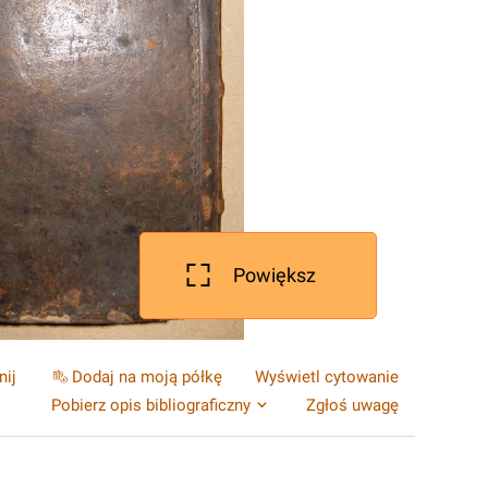
Powiększ
nij
Dodaj na moją półkę
Wyświetl cytowanie
Pobierz opis bibliograficzny
Zgłoś uwagę