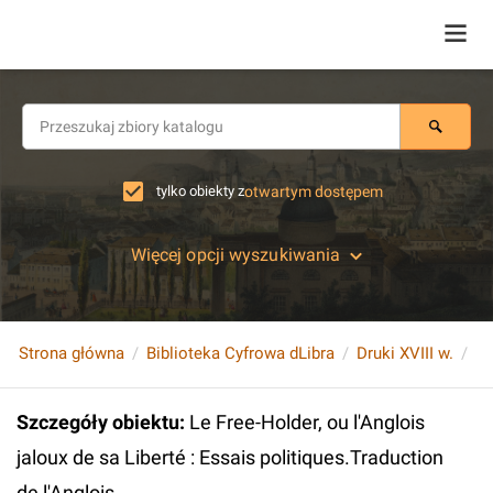
tylko obiekty z
otwartym dostępem
Więcej opcji wyszukiwania
Strona główna
Biblioteka Cyfrowa dLibra
Druki XVIII w.
Szczegóły obiektu
:
Le Free-Holder, ou l'Anglois
jaloux de sa Liberté : Essais politiques.Traduction
de l'Anglois.