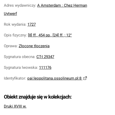
Adres wydawniczy
:
A Amsterdam : Chez Herman
Uytwerf
Rok wydania
:
1727
Opis fizyczny
:
[8] ff., 454 pp., [24] ff. ; 12°
Oprawa
:
Złocone tłoczenia
Sygnatura obecna
:
CT-I 29347
Sygnatura lwowska
:
111176
Identyfikator
:
oai:leopolitana.ossolineum.pl:8
Obiekt znajduje się w kolekcjach:
Druki XVIII w.