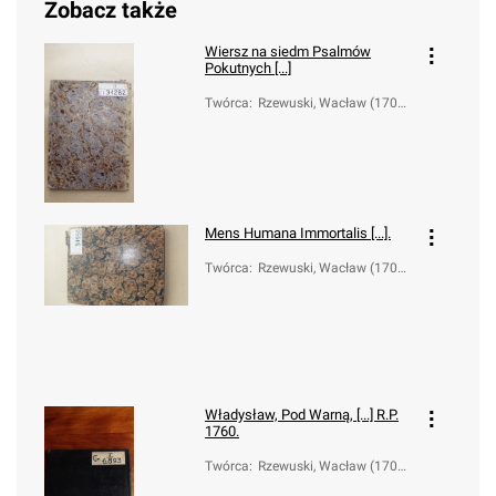
Zobacz także
Wiersz na siedm Psalmów
Pokutnych [...]
Twórca
:
Rzewuski, Wacław (1706-
1779)
Mens Humana Immortalis [...].
Twórca
:
Rzewuski, Wacław (1706-
1779)
Władysław, Pod Warną, [...] R.P.
1760.
Twórca
:
Rzewuski, Wacław (1706-
1779)