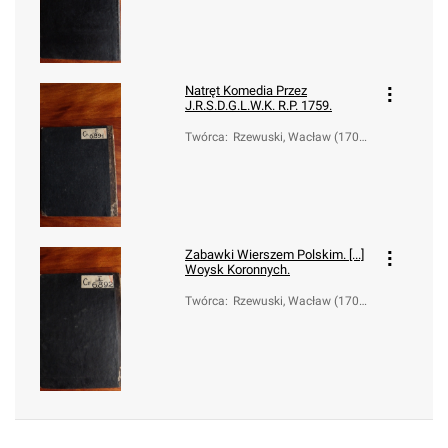
Natręt Komedia Przez
J.R.S.D.G.L.W.K. R.P. 1759.
Twórca
:
Rzewuski, Wacław (1706-
1779)
Zabawki Wierszem Polskim. [...]
Woysk Koronnych.
Twórca
:
Rzewuski, Wacław (1706-
1779)