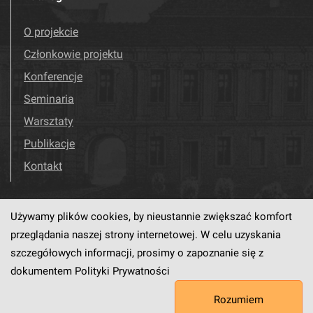
O projekcie
Członkowie projektu
Konferencje
Seminaria
Warsztaty
Publikacje
Kontakt
Używamy plików cookies, by nieustannie zwiększać komfort
Odwiedź nas!
Facebook
przeglądania naszej strony internetowej. W celu uzyskania
szczegółowych informacji, prosimy o zapoznanie się z
dokumentem
Polityki Prywatności
Ten serwis działa dzięki oprogramowaniu
dLibra6.4.18-SNAPSHOT
Rozumiem
opracowanemu przez
PCSS