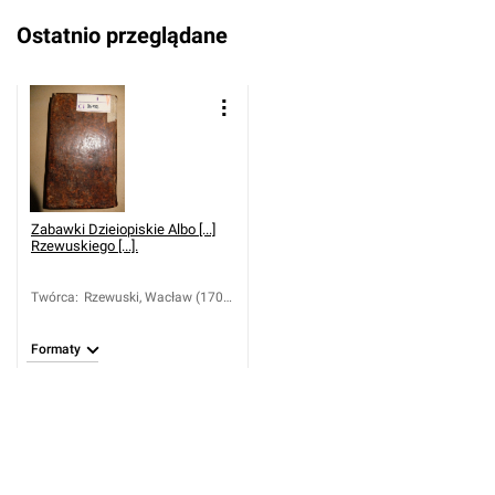
Ostatnio przeglądane
Zabawki Dzieiopiskie Albo [...]
Rzewuskiego [...].
Twórca
:
Rzewuski, Wacław (1706-
1779); Rzewuski, Józef
(1739-1816)
Formaty