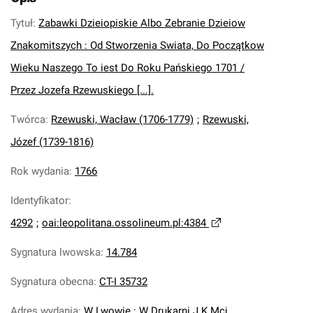
Tytuł
:
Zabawki Dzieiopiskie Albo Zebranie Dzieiow
Znakomitszych : Od Stworzenia Swiata, Do Początkow
Wieku Naszego To iest Do Roku Pańskiego 1701 /
Przez Jozefa Rzewuskiego [...].
Twórca
:
Rzewuski, Wacław (1706-1779)
;
Rzewuski,
Józef (1739-1816)
Rok wydania
:
1766
Identyfikator
:
4292
;
oai:leopolitana.ossolineum.pl:4384
Sygnatura lwowska
:
14.784
Sygnatura obecna
:
CT-I 35732
Adres wydania
:
W Lwowie : W Drukarni J.K.Mci