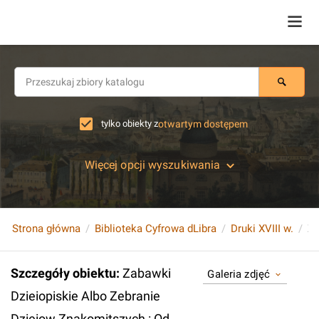
tylko obiekty z
otwartym dostępem
Więcej opcji wyszukiwania
Strona główna
Biblioteka Cyfrowa dLibra
Druki XVIII w.
Szczegóły obiektu
:
Zabawki
Galeria zdjęć
Dzieiopiskie Albo Zebranie
Dzieiow Znakomitszych : Od