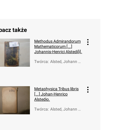
bacz także
Methodus Admirandorum
Mathematicorum [...]
Johannis-Henrici Alstedi[i].
Twórca
:
Alsted, Johann He
inrich (1588-163
8)
Metaphysica Tribus libris
[...] Johan-Henrico
Alstedio.
Twórca
:
Alsted, Johann He
inrich (1588-163
8)