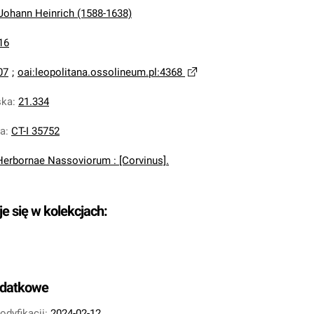
 Johann Heinrich (1588-1638)
16
07
;
oai:leopolitana.ossolineum.pl:4368
ska
:
21.334
na
:
CT-I 35752
Herbornae Nassoviorum : [Corvinus].
je się w kolekcjach:
odatkowe
odyfikacji:
2024-02-12