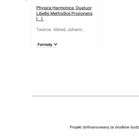
Physica Harmonica, Quatuor
Libellis Methodice Proponens
[...].
Twórca
:
Alsted, Johann
Heinrich (1588-1638)
Formaty
Projekt dofinansowany ze środków bud