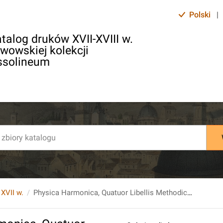
Polski
|
talog druków XVII-XVIII w.
lwowskiej kolekcji
ssolineum
 XVII w.
Physica Harmonica, Quatuor Libellis Methodice Proponens [...].