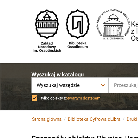
Ka
z 
O
Wyszukaj w katalogu
Wyszukaj wszędzie
tylko obiekty z
otwartym dostępem
Strona główna
Biblioteka Cyfrowa dLibra
Druki