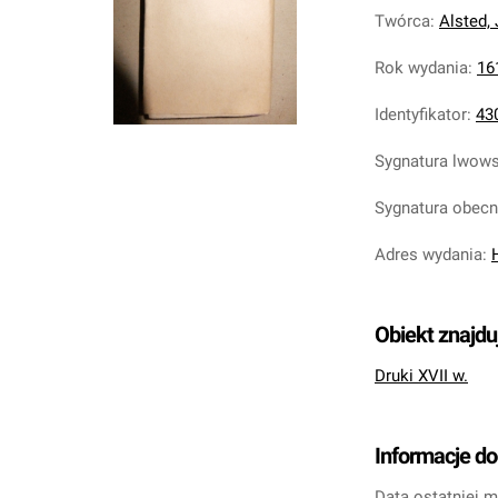
Twórca
:
Alsted,
Rok wydania
:
16
Identyfikator
:
43
Sygnatura lwow
Sygnatura obec
Adres wydania
:
Obiekt znajdu
Druki XVII w.
Informacje d
Data ostatniej m