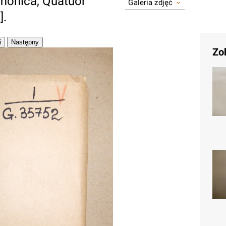
monica, Quatuor
Galeria zdjęć
].
Zo