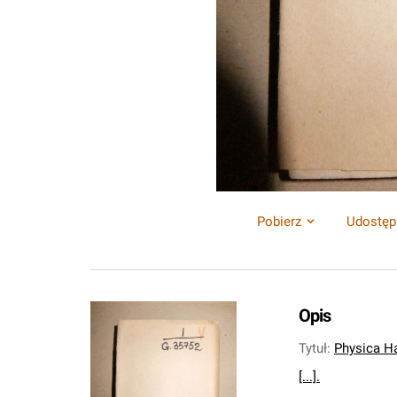
Pobierz
Udostęp
Opis
Tytuł
:
Physica H
[...].