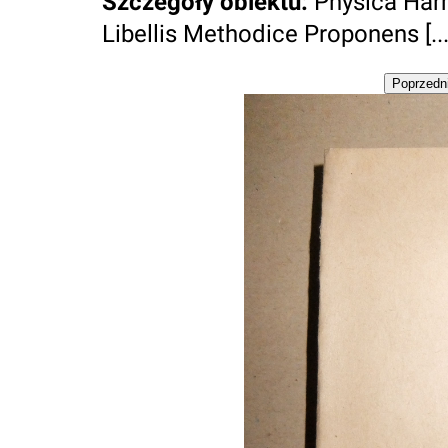
Szczegóły obiektu
:
Physica Har
Libellis Methodice Proponens [...