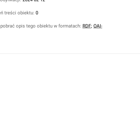
ń treści obiektu:
0
pobrać opis tego obiektu w formatach:
RDF
;
OAI-