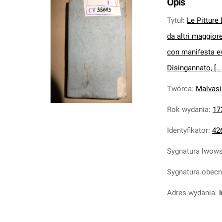
Opis
Tytuł
:
Le Pitture 
da altri maggiore
con manifesta ev
Disingannato, [...
Twórca
:
Malvasi
Rok wydania
:
17
Identyfikator
:
42
Sygnatura lwow
Sygnatura obec
Adres wydania
: