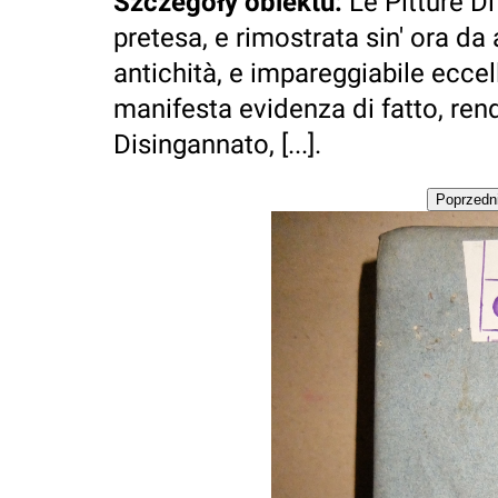
Szczegóły obiektu
:
Le Pitture D
pretesa, e rimostrata sin' ora da
antichità, e impareggiabile eccel
manifesta evidenza di fatto, ren
Disingannato, [...].