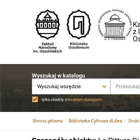
Ka
z 
O
Wyszukaj w katalogu
Wyszukaj wszędzie
tylko obiekty z
otwartym dostępem
Strona główna
Biblioteka Cyfrowa dLibra
Druki