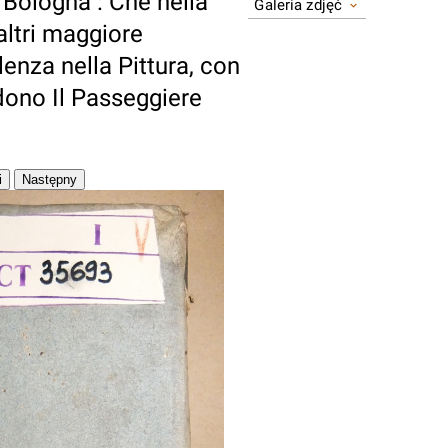
i Bologna : Che nella
Galeria zdjęć
 altri maggiore
lenza nella Pittura, con
dono Il Passeggiere