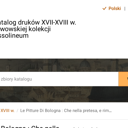
Polski
|
talog druków XVII-XVIII w.
lwowskiej kolekcji
ssolineum
 XVIII w.
Le Pitture Di Bologna : Che nella pretesa, e rimostrata sin' ora da altri maggiore antichità, e impareggiabile eccellenza nella Pittura, con manifesta evidenza di fatto, rendono Il Passeggiere Disingannato, [...].