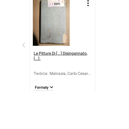
Le Pitture Di [...] Disingannato,
[...].
Twórca
:
Malvasia, Carlo Cesare
(1616-1693)
Formaty