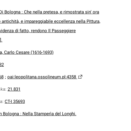
Di Bologna : Che nella pretesa, e rimostrata sin' ora
 antichità, e impareggiabile eccellenza nella Pittura,
idenza di fatto, rendono Il Passeggiere
].
a, Carlo Cesare (1616-1693)
32
68
;
oai:leopolitana.ossolineum.pl:4358
ska
:
21.831
na
:
CT-I 35693
In Bologna : Nella Stamperìa del Longhi.