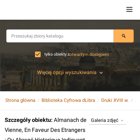
tylko obiekty z
otwartym dostępem
Więcej opcji wyszukiwania
Strona główna
Biblioteka Cyfrowa dLibra
Druki XVIII w.
Szczegóły obiektu
:
Almanach de
Galeria zdjęć
Vienne, En Faveur Des Etrangers
: Ou Abregé Historique Indiquant