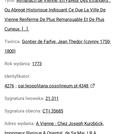
Tytuł
:
Almanach de Vienne, En Faveur Des Etrangers :
Ou Abregé Historique Indiquant Ce Que La Ville De
Vienne Renferme De Plus Remarquable Et De Plus
Curieux. [...].
Twórca
:
Gontier de Faifve, Jean Thedor (czynny 1750-
1800)
Rok wydania
:
1773
Identyfikator
:
4276
;
oai:leopolitana.ossolineum.pl:4348
Sygnatura lwowska
:
21.311
Sygnatura obecna
:
CT-I 35685
Adres wydania
:
A Vienne : Chez Joseph Kurzböck,
Imprimeur Illyrique & Oriental. de Sa Maj. I.R.A.