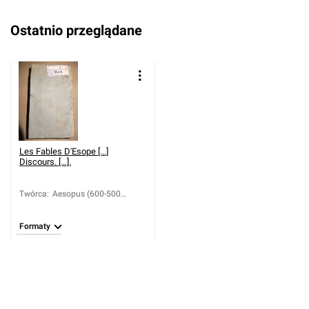
Ostatnio przeglądane
Les Fables D'Esope [...]
Discours. [...].
Twórca
:
Aesopus (600-500
p.n.e.); Morvan de
Bellegarde, Jean-Baptiste
Formaty
(1648-1734)