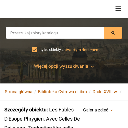
tylko obiekty z
otwartym dostępem
Więcej opcji wyszukiwania
Strona główna
Biblioteka Cyfrowa dLibra
Druki XVIII w.
Szczegóły obiektu
:
Les Fables
Galeria zdjęć
D'Esope Phrygien, Avec Celles De
Philelphe. Traduction Nouvelle