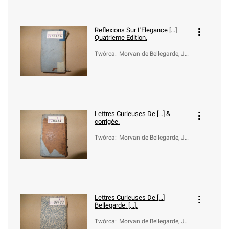
Reflexions Sur L'Elegance [...]
Quatrieme Edition.
Twórca
:
Morvan de Bellegarde, Je
an-Baptiste (1648-1734)
Lettres Curieuses De [...] &
corrigée.
Twórca
:
Morvan de Bellegarde, Je
an-Baptiste (1648-1734)
Lettres Curieuses De [...]
Bellegarde. [...].
Twórca
:
Morvan de Bellegarde, Je