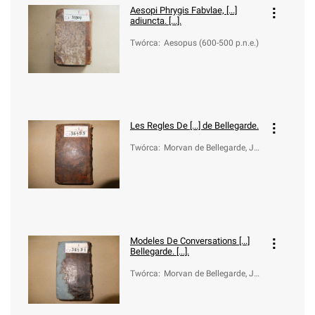
Aesopi Phrygis Fabvlae, [...]
adiuncta. [...].
Twórca
:
Aesopus (600-500 p.n.e.)
Les Regles De [...] de Bellegarde.
Twórca
:
Morvan de Bellegarde, Je
an-Baptiste (1648-1734)
Modeles De Conversations [...]
Bellegarde. [...].
Twórca
:
Morvan de Bellegarde, Je
an-Baptiste (1648-1734)