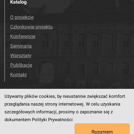
Katalog
O projekcie
Członkowie projektu
Konferencje
Seminaria
Warsztaty
Publikacje
Kontakt
Używamy plików cookies, by nieustannie zwiększać komfort
Odwiedź nas!
Facebook
przeglądania naszej strony internetowej. W celu uzyskania
szczegółowych informacji, prosimy o zapoznanie się z
dokumentem
Polityki Prywatności
Ten serwis działa dzięki oprogramowaniu
dLibra6.4.18-SNAPSHOT
Rozumiem
opracowanemu przez
PCSS