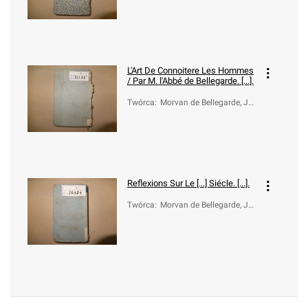
an-Baptiste (1648-1734)
L'Art De Connoitere Les Hommes
/ Par M. l'Abbé de Bellegarde. [...].
Twórca
:
Morvan de Bellegarde, Je
an-Baptiste (1648-1734)
Reflexions Sur Le [...] Siécle. [...].
Twórca
:
Morvan de Bellegarde, Je
an-Baptiste (1648-1734)