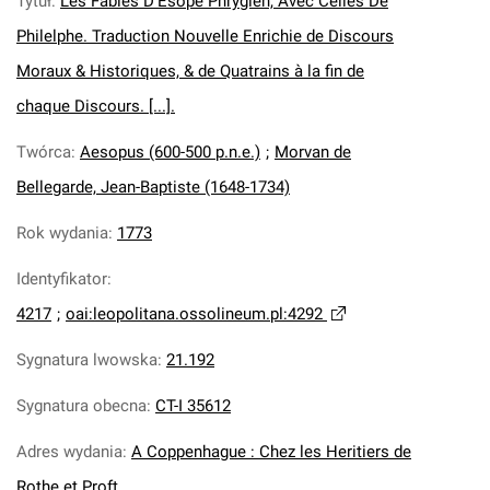
Tytuł
:
Les Fables D'Esope Phrygien, Avec Celles De
Philelphe. Traduction Nouvelle Enrichie de Discours
Moraux & Historiques, & de Quatrains à la fin de
chaque Discours. [...].
Twórca
:
Aesopus (600-500 p.n.e.)
;
Morvan de
Bellegarde, Jean-Baptiste (1648-1734)
Rok wydania
:
1773
Identyfikator
:
4217
;
oai:leopolitana.ossolineum.pl:4292
Sygnatura lwowska
:
21.192
Sygnatura obecna
:
CT-I 35612
Adres wydania
:
A Coppenhague : Chez les Heritiers de
Rothe et Proft.