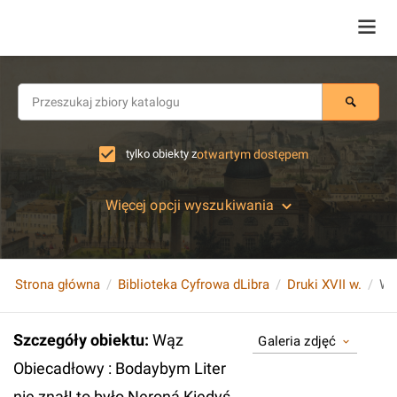
tylko obiekty z
otwartym dostępem
Więcej opcji wyszukiwania
Strona główna
Biblioteka Cyfrowa dLibra
Druki XVII w.
Szczegóły obiektu
:
Wąz
Galeria zdjęć
Obiecadłowy : Bodaybym Liter
nie znał! to było Neroná Kiedyś