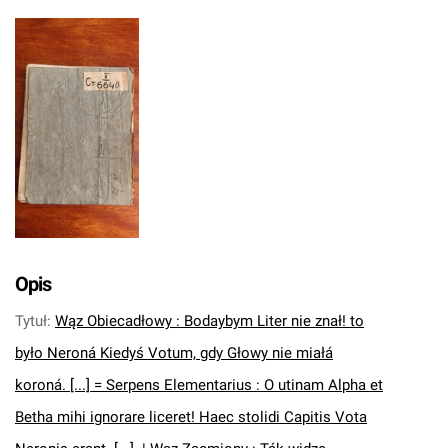
Opis
Tytuł
:
Wąz Obiecadłowy : Bodaybym Liter nie znał! to
było Neroná Kiedyś Votum, gdy Głowy nie miałá
koroná. [...] = Serpens Elementarius : O utinam Alpha et
Betha mihi ignorare liceret! Haec stolidi Capitis Vota