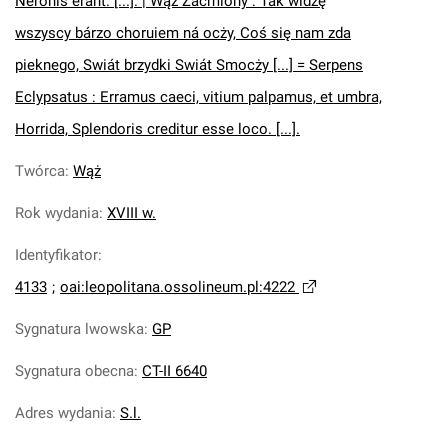
Neronis erant. [...]. | Wąz Zacmiony : Ták widzę
wszyscy bárzo choruiem ná ocży, Coś się nam zda
pieknego, Swiát brzydki Swiát Smocży [...] = Serpens
Eclypsatus : Erramus caeci, vitium palpamus, et umbra,
Horrida, Splendoris creditur esse loco. [...].
Twórca
:
Wąż
Rok wydania
:
XVIII w.
Identyfikator
:
4133
;
oai:leopolitana.ossolineum.pl:4222
Sygnatura lwowska
:
GP
Sygnatura obecna
:
CT-II 6640
Adres wydania
:
S.l.