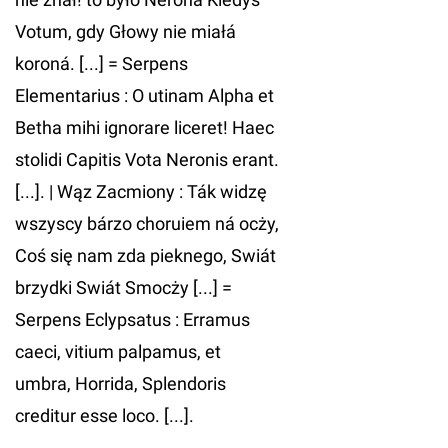
Votum, gdy Głowy nie miałá
koroná. [...] = Serpens
Elementarius : O utinam Alpha et
Betha mihi ignorare liceret! Haec
stolidi Capitis Vota Neronis erant.
[...]. | Wąz Zacmiony : Ták widzę
wszyscy bárzo choruiem ná ocży,
Coś się nam zda pieknego, Swiát
brzydki Swiát Smocży [...] =
Serpens Eclypsatus : Erramus
caeci, vitium palpamus, et
umbra, Horrida, Splendoris
creditur esse loco. [...].