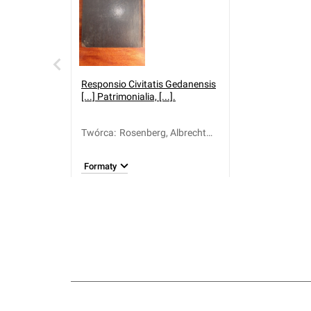
Responsio Civitatis Gedanensis
[...] Patrimonialia, [...].
Twórca
:
Rosenberg, Albrecht
(1675-1749)
Formaty