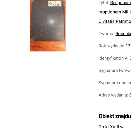
Tytuł
:
Responsio 
Irruptionem Mili
Civitatis Patrimoni
Twórca
:
Rosenbe
Rok wydania
:
17
Identyfikator
:
41
Sygnatura lwow
Sygnatura obec
Adres wydania
:
S
Obiekt znajdu
Druki XVIII w.