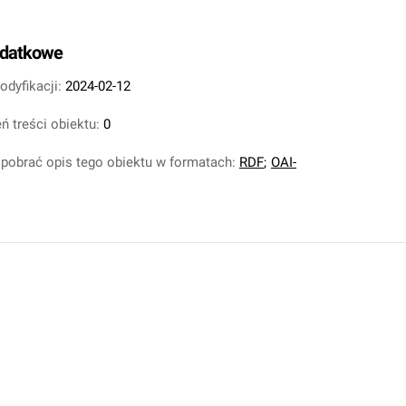
odatkowe
odyfikacji:
2024-02-12
ń treści obiektu:
0
pobrać opis tego obiektu w formatach:
RDF
;
OAI-