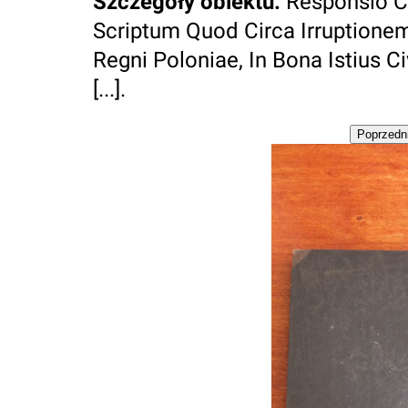
Szczegóły obiektu
:
Responsio C
Scriptum Quod Circa Irruptionem
Regni Poloniae, In Bona Istius Ci
[...].