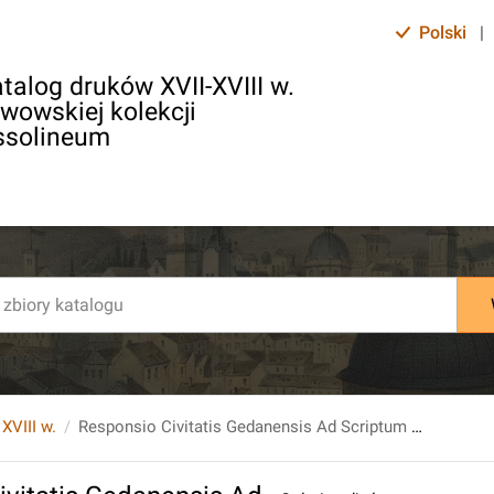
Polski
|
talog druków XVII-XVIII w.
lwowskiej kolekcji
ssolineum
 XVIII w.
Responsio Civitatis Gedanensis Ad Scriptum Quod Circa Irruptionem Militum Exercitus Regni Poloniae, In Bona Istius Civitatis Patrimonialia, [...].