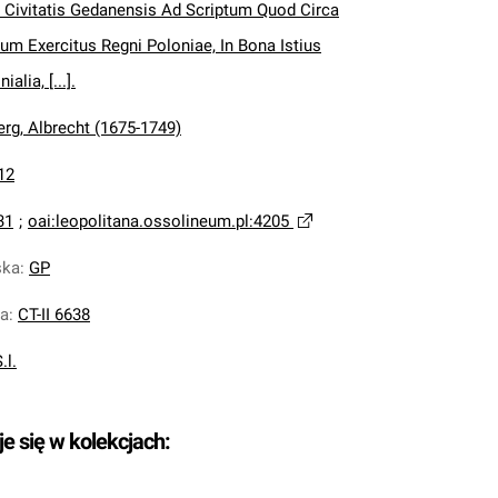
Civitatis Gedanensis Ad Scriptum Quod Circa
tum Exercitus Regni Poloniae, In Bona Istius
alia, [...].
rg, Albrecht (1675-1749)
12
31
;
oai:leopolitana.ossolineum.pl:4205
ska
:
GP
na
:
CT-II 6638
.l.
je się w kolekcjach: