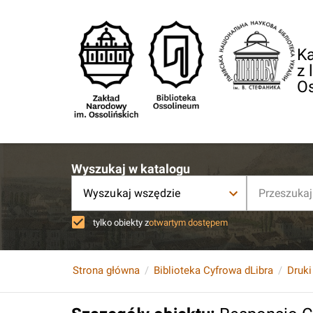
Ka
z 
O
Wyszukaj w katalogu
Wyszukaj wszędzie
tylko obiekty z
otwartym dostępem
Strona główna
Biblioteka Cyfrowa dLibra
Druki