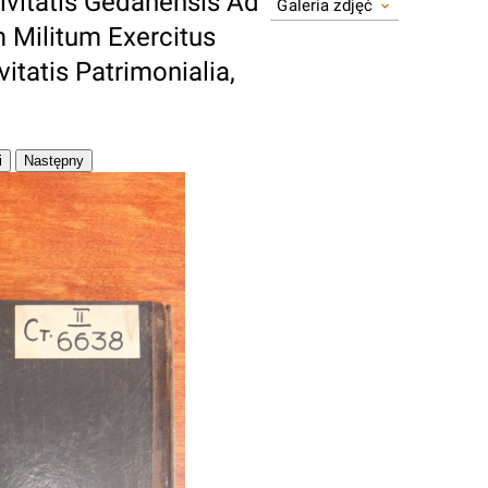
ivitatis Gedanensis Ad
Galeria zdjęć
 Militum Exercitus
vitatis Patrimonialia,