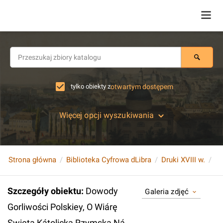
tylko obiekty z
otwartym dostępem
Więcej opcji wyszukiwania
Strona główna
Biblioteka Cyfrowa dLibra
Druki XVIII w.
Szczegóły obiektu
:
Dowody
Galeria zdjęć
Gorliwości Polskiey, O Wiárę
Swiętą Kátolicką Rzymską Ná