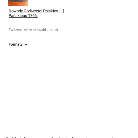
Dowody Gorliwości Polskiey, [...]
Pańskiego 1766.
Twórca
:
Marciszowski, Jakub
Michał ( -1775);
Żołędziowski, Antoni
Formaty
Józef (1711-1783)