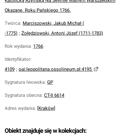
Kátolicką Rzymską Ná Seymie Wálnym Wárszawskim
Okazane. Roku Pańskiego 1766.
Twórca
:
Marciszowski, Jakub Michał (
-1775)
;
Żołędziowski, Antoni Józef (1711-1783)
Rok wydania
:
1766
Identyfikator
:
4109
;
oai:leopolitana.ossolineum.pl:4195
Sygnatura lwowska
:
GP
Sygnatura obecna
:
CT-II 6614
Adres wydania
:
[Kraków]
Obiekt znajduje się w kolekcjach: