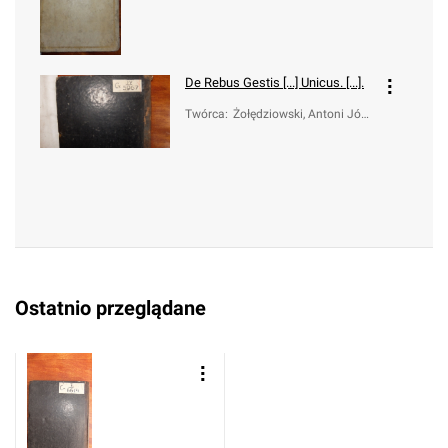
De Rebus Gestis [...] Unicus. [...].
Twórca
:
Żołędziowski, Antoni Józe
f (1711-1783)
Ostatnio przeglądane