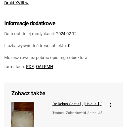
Druki XVIII w.
Informacje dodatkowe
Data ostatniej modyfikacji:
2024-02-12
Liczba wyświetleń treści obiektu:
0
Możesz również pobrać opis tego obiektu w
formatach:
RDF
;
OAI-PMH
Zobacz także
De Rebus Gestis [...] Unicus. [...].
Twórca
:
Żołędziowski, Antoni Józe
f (1711-1783)