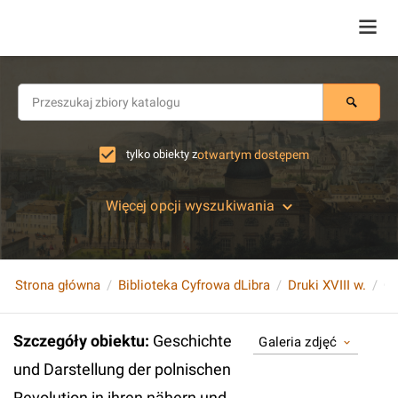
tylko obiekty z
otwartym dostępem
Więcej opcji wyszukiwania
Strona główna
Biblioteka Cyfrowa dLibra
Druki XVIII w.
Szczegóły obiektu
:
Geschichte
Galeria zdjęć
und Darstellung der polnischen
Revolution in ihren nähern und