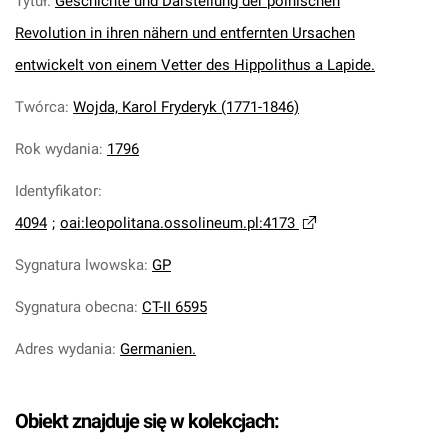
Tytuł
:
Geschichte und Darstellung der polnischen
Revolution in ihren nähern und entfernten Ursachen
entwickelt von einem Vetter des Hippolithus a Lapide.
Twórca
:
Wojda, Karol Fryderyk (1771-1846)
Rok wydania
:
1796
Identyfikator
:
4094
;
oai:leopolitana.ossolineum.pl:4173
Sygnatura lwowska
:
GP
Sygnatura obecna
:
CT-II 6595
Adres wydania
:
Germanien.
Obiekt znajduje się w kolekcjach: