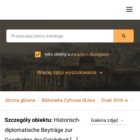
tylko obiekty z
otwartym dostępem
Więcej opcji wyszukiwania
Strona główna
Biblioteka Cyfrowa dLibra
Druki XVIII w.
Szczegóły obiektu
:
Historisch-
Galeria zdjęć
diplomatische Beyträge zur
Geschichte der Gelahrheit [...].