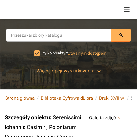
tylko obiekty z
otwartym dostępem
Więcej opcji wyszukiwania
Strona główna
Biblioteka Cyfrowa dLibra
Druki XVII w.
Szczegóły obiektu
:
Serenissimi
Galeria zdjęć
Iohannis Casimiri, Poloniarum
Sveciaeque Principis, Carcer