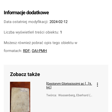
Informacje dodatkowe
Data ostatniej modyfikacji:
2024-02-12
Liczba wyświetleń treści obiektu:
1
Możesz również pobrać opis tego obiektu w
formatach:
RDF
;
OAI-PMH
Zobacz także
[Gestorvm Gloriosissimi ac [...] k.
tyt.]
Twórca
:
Wassenberg, Eberhard (1
610-1668)