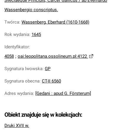
Sveciaeque Principis, Carcer Gallicus / ab Everhardo
Wassenbergio conscriptus.
Twórca
:
Wassenberg, Eberhard (1610-1668)
Rok wydania
:
1645
Identyfikator
:
4058
;
oai:leopolitana.ossolineum.pl:4122
Sygnatura lwowska
:
GP
Sygnatura obecna
:
CT-II 6560
Adres wydania
:
[Gedani : apud G. Försterum]
Obiekt znajduje się w kolekcjach:
Druki XVII w.