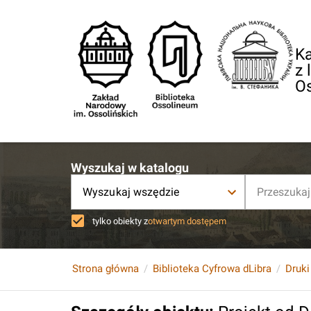
Ka
z 
O
Wyszukaj w katalogu
Wyszukaj wszędzie
tylko obiekty z
otwartym dostępem
Strona główna
Biblioteka Cyfrowa dLibra
Druki