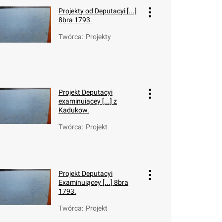
Projekty od Deputacyi [...]
8bra 1793.
Twórca
:
Projekty
Projekt Deputacyi
examinuiącey [...] z
Kadukow.
Twórca
:
Projekt
Projekt Deputacyi
Examinuiącey [...] 8bra
1793.
Twórca
:
Projekt