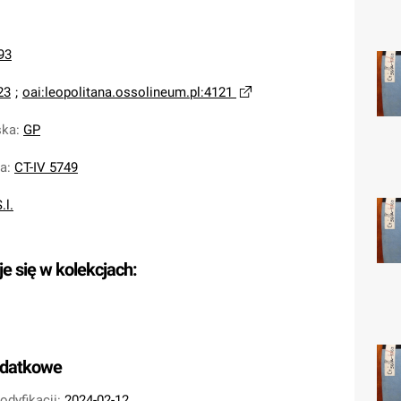
93
23
;
oai:leopolitana.ossolineum.pl:4121
ska
:
GP
na
:
CT-IV 5749
.l.
je się w kolekcjach:
odatkowe
odyfikacji:
2024-02-12