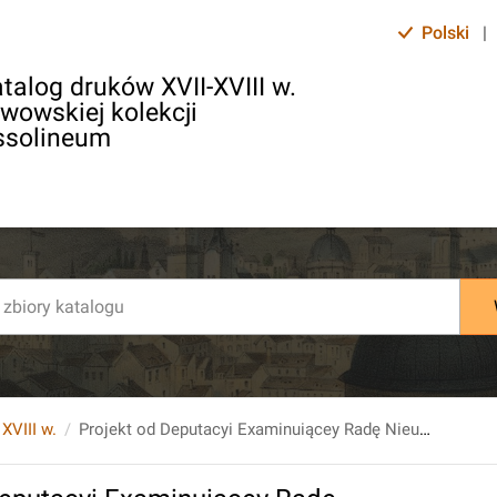
Polski
|
talog druków XVII-XVIII w.
lwowskiej kolekcji
ssolineum
 XVIII w.
Projekt od Deputacyi Examinuiącey Radę Nieustaiącą. Wypłacenie wysłużoney iuż pensyi Subalternom Rady.