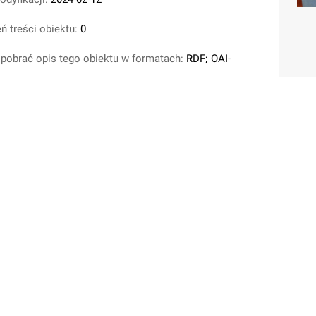
ń treści obiektu:
0
pobrać opis tego obiektu w formatach:
RDF
;
OAI-