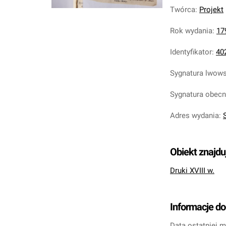
Twórca
:
Projekt
Rok wydania
:
17
Identyfikator
:
40
Sygnatura lwow
Sygnatura obec
Adres wydania
:
S
Obiekt znajdu
Druki XVIII w.
Informacje d
Data ostatniej m