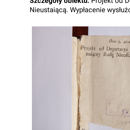
Szczegóły obiektu
:
Projekt od 
Nieustaiącą. Wypłacenie wysłuż