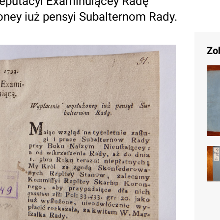
Deputacyi Examinuiącey Radę
oney iuż pensyi Subalternom Rady.
Zo