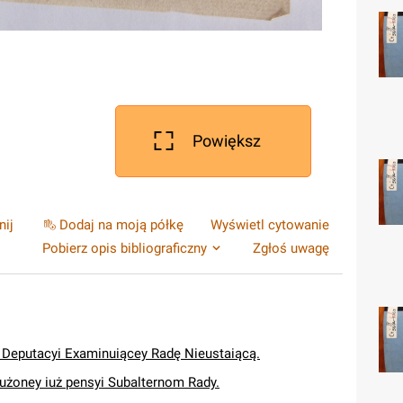
Powiększ
nij
Dodaj na moją półkę
Wyświetl cytowanie
Pobierz opis bibliograficzny
Zgłoś uwagę
 Deputacyi Examinuiącey Radę Nieustaiącą.
użoney iuż pensyi Subalternom Rady.