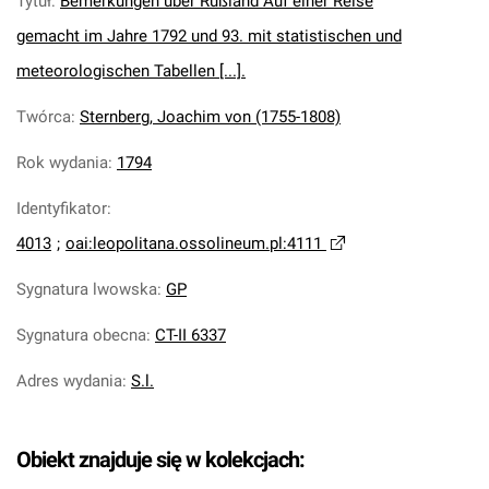
Tytuł
:
Bemerkungen über Rußland Auf einer Reise
gemacht im Jahre 1792 und 93. mit statistischen und
meteorologischen Tabellen [...].
Twórca
:
Sternberg, Joachim von (1755-1808)
Rok wydania
:
1794
Identyfikator
:
4013
;
oai:leopolitana.ossolineum.pl:4111
Sygnatura lwowska
:
GP
Sygnatura obecna
:
CT-II 6337
Adres wydania
:
S.l.
Obiekt znajduje się w kolekcjach: