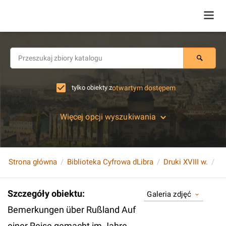
tylko obiekty z
otwartym dostępem
Więcej opcji wyszukiwania
Strona główna
Biblioteka Cyfrowa dLibra
Druki XVIII w.
Szczegóły obiektu
:
Galeria zdjęć
Bemerkungen über Rußland Auf
einer Reise gemacht im Jahre