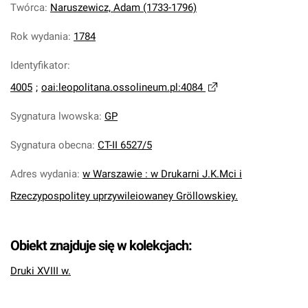
Twórca
:
Naruszewicz, Adam (1733-1796)
Rok wydania
:
1784
Identyfikator
:
4005
;
oai:leopolitana.ossolineum.pl:4084
Sygnatura lwowska
:
GP
Sygnatura obecna
:
CT-II 6527/5
Adres wydania
:
w Warszawie : w Drukarni J.K.Mci i
Rzeczypospolitey uprzywileiowaney Gröllowskiey.
Obiekt znajduje się w kolekcjach:
Druki XVIII w.