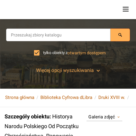
tylko obiekty z
otwartym dostępem
Więcej opcji wyszukiwania
Strona główna
Biblioteka Cyfrowa dLibra
Druki XVIII w.
Szczegóły obiektu
:
Historya
Galeria zdjęć
Narodu Polskiego Od Początku
Chrześciaństwa. Panowanie