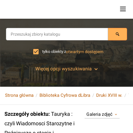
tylko obiekty z
otwartym dostępem
Więcej opcji wyszukiwania
Strona główna
Biblioteka Cyfrowa dLibra
Druki XVIII w.
Szczegóły obiektu
:
Tauryka :
Galeria zdjęć
czyli Wiadomosci Starozytne i
Poźnieysze o stanie i