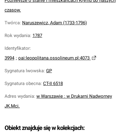
Poźnieysze o stanie i mieszkancach Krymu do naszych
czasow.
Twórca
:
Naruszewicz, Adam (1733-1796)
Rok wydania
:
1787
Identyfikator
:
3994
;
oai:leopolitana.ossolineum.pl:4073
Sygnatura lwowska
:
GP
Sygnatura obecna
:
CT-II 6518
Adres wydania
:
w Warszawie : w Drukarni Nadworney
JK.Mci.
Obiekt znajduje się w kolekcjach: