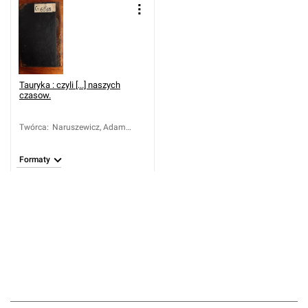
Tauryka : czyli [...] naszych
czasow.
Twórca
:
Naruszewicz, Adam
(1733-1796)
Formaty