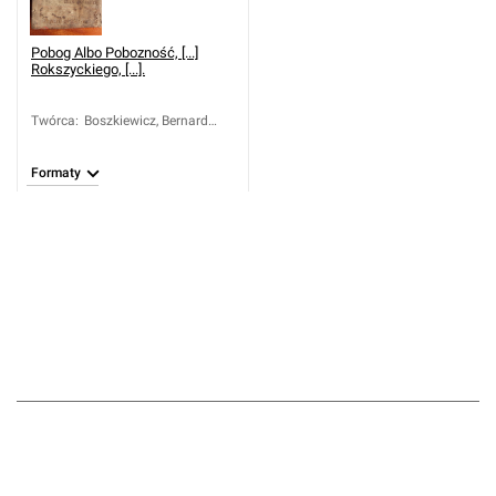
Pobog Albo Pobozność, [...]
Rokszyckiego, [...].
Twórca
:
Boszkiewicz, Bernard
(16..-17..?)
Formaty