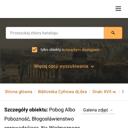
tylko obiekty z
otwartym dostępem
Więcej opcji wyszukiwania
Strona główna
Biblioteka Cyfrowa dLibra
Druki XVII w.
Szczegóły obiektu
:
Pobog Albo
Galeria zdjęć
Pobozność, Błogosłáwienstwo
sprowadzáiąca, Na Wielmoznego