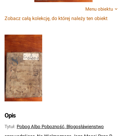
Menu obiektu
Zobacz całą kolekcję, do której należy ten obiekt
Opis
Tytuł
:
Pobog Albo Pobozność, Błogosłáwienstwo