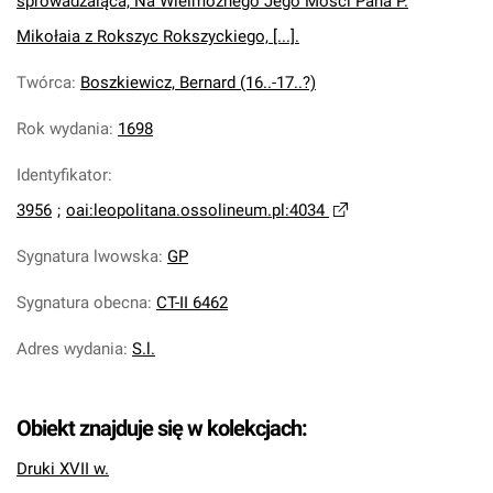
sprowadzáiąca, Na Wielmoznego Jego Mosci Pana P.
Mikołaia z Rokszyc Rokszyckiego, [...].
Twórca
:
Boszkiewicz, Bernard (16..-17..?)
Rok wydania
:
1698
Identyfikator
:
3956
;
oai:leopolitana.ossolineum.pl:4034
Sygnatura lwowska
:
GP
Sygnatura obecna
:
CT-II 6462
Adres wydania
:
S.l.
Obiekt znajduje się w kolekcjach:
Druki XVII w.