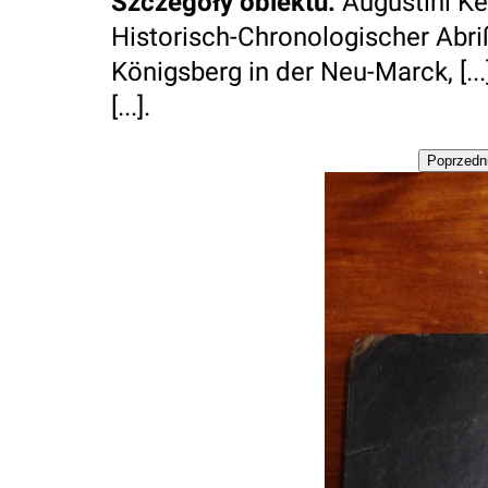
Szczegóły obiektu
:
Augustini Ke
Historisch-Chronologischer Abri
Königsberg in der Neu-Marck, [...
[...].