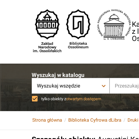
Ka
z 
O
Wyszukaj w katalogu
Wyszukaj wszędzie
tylko obiekty z
otwartym dostępem
Strona główna
Biblioteka Cyfrowa dLibra
Druki