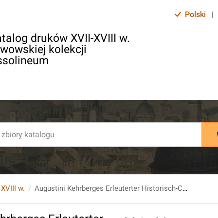
Polski
|
talog druków XVII-XVIII w.
lwowskiej kolekcji
ssolineum
 XVIII w.
Augustini Kehrberges Erleuterter Historisch-Chronologischer Abriß, Der Stadt Königsberg in der Neu-Marck, [...] Die andere Auflage, [...].