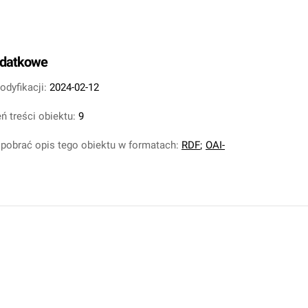
odatkowe
odyfikacji:
2024-02-12
ń treści obiektu:
9
pobrać opis tego obiektu w formatach:
RDF
;
OAI-