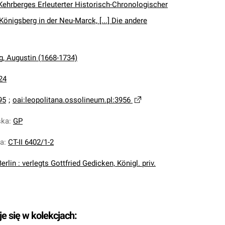
Kehrberges Erleuterter Historisch-Chronologischer
Königsberg in der Neu-Marck, [...] Die andere
g, Augustin (1668-1734)
24
95
;
oai:leopolitana.ossolineum.pl:3956
ska
:
GP
na
:
CT-II 6402/1-2
Berlin : verlegts Gottfried Gedicken, Königl. priv.
je się w kolekcjach: