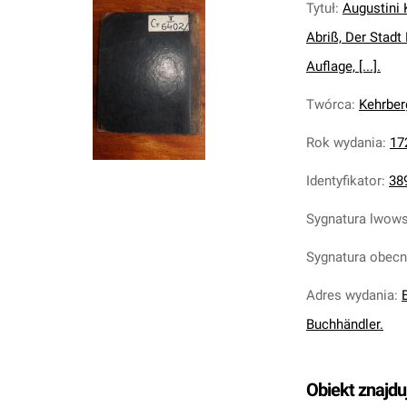
Tytuł
:
Augustini 
Abriß, Der Stadt 
Auflage, [...].
Twórca
:
Kehrber
Rok wydania
:
17
Identyfikator
:
38
Sygnatura lwow
Sygnatura obec
Adres wydania
:
Buchhändler.
Obiekt znajdu