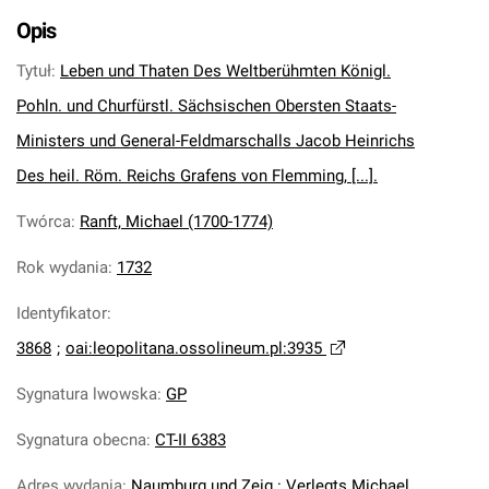
Opis
Tytuł
:
Leben und Thaten Des Weltberühmten Königl.
Pohln. und Churfürstl. Sächsischen Obersten Staats-
Ministers und General-Feldmarschalls Jacob Heinrichs
Des heil. Röm. Reichs Grafens von Flemming, [...].
Twórca
:
Ranft, Michael (1700-1774)
Rok wydania
:
1732
Identyfikator
:
3868
;
oai:leopolitana.ossolineum.pl:3935
Sygnatura lwowska
:
GP
Sygnatura obecna
:
CT-II 6383
Adres wydania
:
Naumburg und Zeig : Verlegts Michael