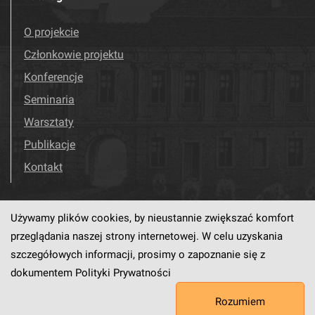
O projekcie
Członkowie projektu
Konferencje
Seminaria
Warsztaty
Publikacje
Kontakt
Używamy plików cookies, by nieustannie zwiększać komfort
Odwiedź nas!
Facebook
przeglądania naszej strony internetowej. W celu uzyskania
szczegółowych informacji, prosimy o zapoznanie się z
dokumentem
Polityki Prywatności
Ten serwis działa dzięki oprogramowaniu
dLibra6.4.18-SNAPSHOT
Rozumiem
opracowanemu przez
PCSS