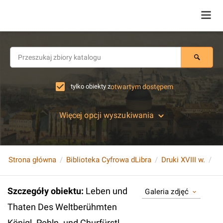
tylko obiekty z
otwartym dostępem
Więcej opcji wyszukiwania
Strona główna
Biblioteka Cyfrowa dLibra
Druki XVIII w.
Szczegóły obiektu
:
Leben und
Galeria zdjęć
Thaten Des Weltberühmten
Königl. Pohln. und Churfürstl.