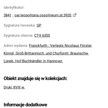
Identyfikator
:
3841
;
oai:leopolitana.ossolineum.pl:3920
Sygnatura lwowska
:
GP
Sygnatura obecna
:
CT-II 6355
Adres wydania
:
Franckfurth : Verlegts Nicolaus Förster,
Königl. Groß-Brittannisch. und Churfürstl. Braunschw.
Lüneb. Hof-Buchhändler in Hannover.
Obiekt znajduje się w kolekcjach:
Druki XVIII w.
Informacje dodatkowe