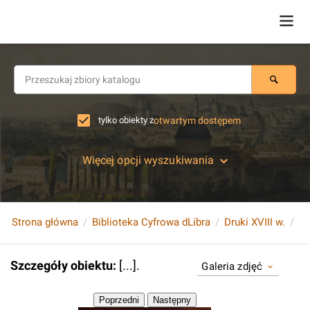
tylko obiekty z
otwartym dostępem
Więcej opcji wyszukiwania
Strona główna
Biblioteka Cyfrowa dLibra
Druki XVIII w.
[...
Szczegóły obiektu
:
[...].
Galeria zdjęć