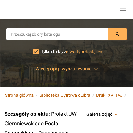
tylko obiekty z
otwartym dostępem
Więcej opcji wyszukiwania
Strona główna
Biblioteka Cyfrowa dLibra
Druki XVIII w.
Szczegóły obiektu
:
Proiekt JW.
Galeria zdjęć
Ciemniewskiego Posła
Rożańskiego : Podniesienie