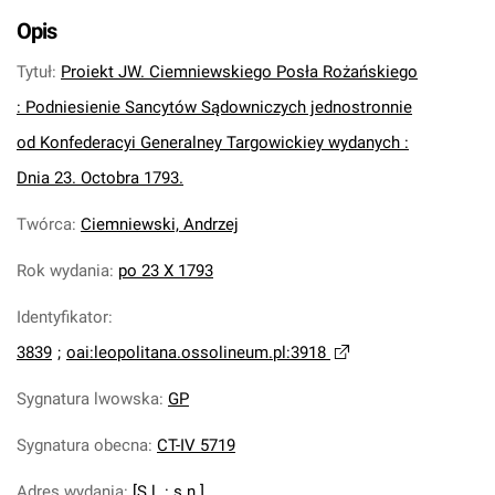
Opis
Tytuł
:
Proiekt JW. Ciemniewskiego Posła Rożańskiego
: Podniesienie Sancytów Sądowniczych jednostronnie
od Konfederacyi Generalney Targowickiey wydanych :
Dnia 23. Octobra 1793.
Twórca
:
Ciemniewski, Andrzej
Rok wydania
:
po 23 X 1793
Identyfikator
:
3839
;
oai:leopolitana.ossolineum.pl:3918
Sygnatura lwowska
:
GP
Sygnatura obecna
:
CT-IV 5719
Adres wydania
:
[S.l. : s.n.].