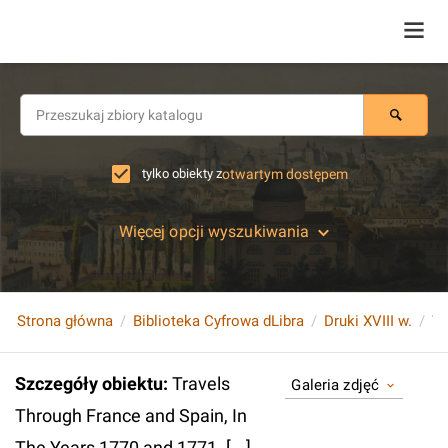
tylko obiekty z
otwartym dostępem
Więcej opcji wyszukiwania
Strona główna
Biblioteka Cyfrowa dLibra
Druki XVIII w.
Szczegóły obiektu
:
Travels
Galeria zdjęć
Through France and Spain, In
The Years 1770 and 1771. [...]