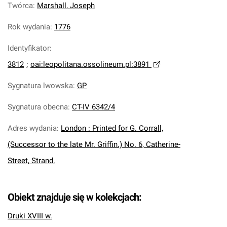
Twórca
:
Marshall, Joseph
Rok wydania
:
1776
Identyfikator
:
3812
;
oai:leopolitana.ossolineum.pl:3891
Sygnatura lwowska
:
GP
Sygnatura obecna
:
CT-IV 6342/4
Adres wydania
:
London : Printed for G. Corrall,
(Successor to the late Mr. Griffin.) No. 6, Catherine-
Street, Strand.
Obiekt znajduje się w kolekcjach:
Druki XVIII w.