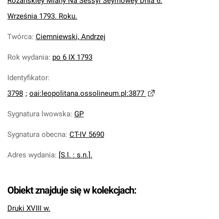
Rozanskiey Miany Na Sessyi Seymowey Dnia 6.
Września 1793. Roku.
Twórca
:
Ciemniewski, Andrzej
Rok wydania
:
po 6 IX 1793
Identyfikator
:
3798
;
oai:leopolitana.ossolineum.pl:3877
Sygnatura lwowska
:
GP
Sygnatura obecna
:
CT-IV 5690
Adres wydania
:
[S.l. : s.n.].
Obiekt znajduje się w kolekcjach:
Druki XVIII w.