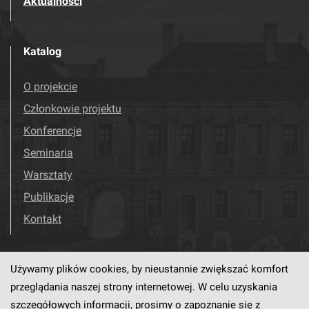
Aktualności
Katalog
O projekcie
Członkowie projektu
Konferencje
Seminaria
Warsztaty
Publikacje
Kontakt
Używamy plików cookies, by nieustannie zwiększać komfort
Odwiedź nas!
Facebook
przeglądania naszej strony internetowej. W celu uzyskania
szczegółowych informacji, prosimy o zapoznanie się z