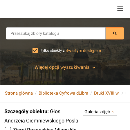
tylko obiekty z
otwartym dostępem
Więcej opcji wyszukiwania
Strona główna
Biblioteka Cyfrowa dLibra
Druki XVIII w.
Szczegóły obiektu
:
Głos
Galeria zdjęć
Andrzeia Ciemniewskiego Posla
[...] Ziemi Rozanskiey Miany Na