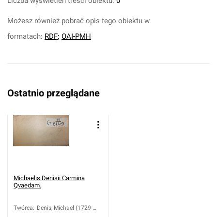
Liczba wyświetleń treści obiektu:
0
Możesz również pobrać opis tego obiektu w
formatach:
RDF
;
OAI-PMH
Ostatnio przeglądane
Michaelis Denisii Carmina
Qvaedam.
Twórca
:
Denis, Michael (1729-
1800)