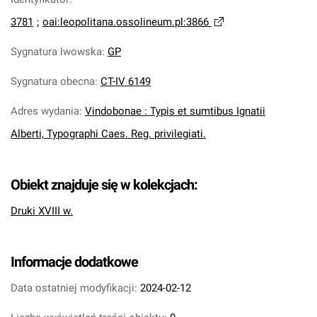
3781
;
oai:leopolitana.ossolineum.pl:3866
Sygnatura lwowska
:
GP
Sygnatura obecna
:
CT-IV 6149
Adres wydania
:
Vindobonae : Typis et sumtibus Ignatii
Alberti, Typographi Caes. Reg. privilegiati.
Obiekt znajduje się w kolekcjach:
Druki XVIII w.
Informacje dodatkowe
Data ostatniej modyfikacji:
2024-02-12