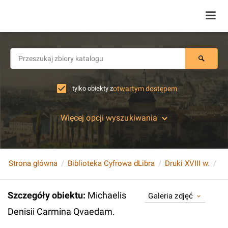
tylko obiekty z
otwartym dostępem
Więcej opcji wyszukiwania
Strona główna
Biblioteka Cyfrowa dLibra
Druki XVIII w.
Mi
Szczegóły obiektu
:
Michaelis
Galeria zdjęć
Denisii Carmina Qvaedam.