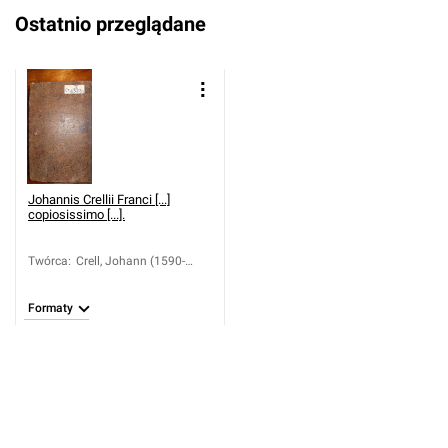
Ostatnio przeglądane
Johannis Crellii Franci [...]
copiosissimo [...].
Twórca
:
Crell, Johann (1590-
1633)
Formaty