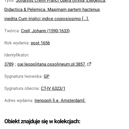
Tytuł
:
Johannis Crellii Franci Opera omnia, Exegetica,
Didactica & Pelemica. Maximam partem hactenus
inedita Cum triplici indice copiosissimo [...].
Twórca
:
Crell, Johann (1590-1633)
Rok wydania
:
post 1656
Identyfikator
:
3789
;
oai:leopolitana.ossolineum.pl:3857
Sygnatura lwowska
:
GP
Sygnatura obecna
:
CT-IV 6323/1
Adres wydania
:
Irenopoli [i.e. Amsterdam].
Obiekt znajduje się w kolekcjach: