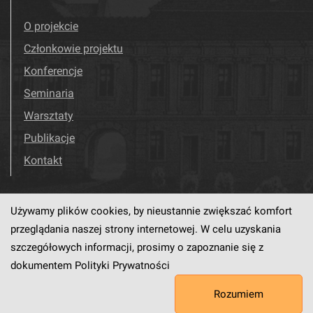
O projekcie
Członkowie projektu
Konferencje
Seminaria
Warsztaty
Publikacje
Kontakt
Używamy plików cookies, by nieustannie zwiększać komfort
Odwiedź nas!
Facebook
przeglądania naszej strony internetowej. W celu uzyskania
szczegółowych informacji, prosimy o zapoznanie się z
dokumentem
Polityki Prywatności
Ten serwis działa dzięki oprogramowaniu
dLibra6.4.18-SNAPSHOT
Rozumiem
opracowanemu przez
PCSS