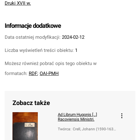
Druki XVII w.
Informacje dodatkowe
Data ostatniej modyfikacji:
2024-02-12
Liczba wyświetleń treści obiektu:
1
Możesz również pobrać opis tego obiektu w
formatach:
RDF
;
OAI-PMH
Zobacz także
Ad Librum Hugonis [...]
Racoviensis Ministri.
Twórca
:
Crell, Johann (1590-163
3)