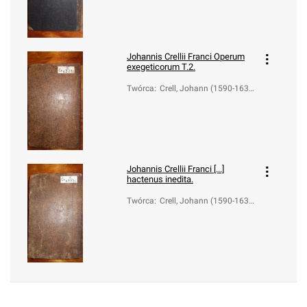
Johannis Crellii Franci Operum
exegeticorum T.2.
Twórca
:
Crell, Johann (1590-163
3)
Johannis Crellii Franci [...]
hactenus inedita.
Twórca
:
Crell, Johann (1590-163
3)