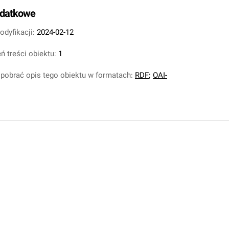
odatkowe
odyfikacji:
2024-02-12
ń treści obiektu:
1
pobrać opis tego obiektu w formatach:
RDF
;
OAI-