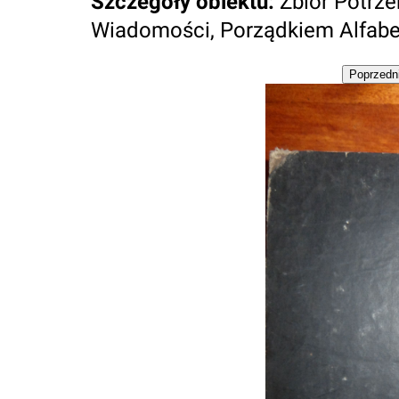
Szczegóły obiektu
:
Zbior Potrz
Wiadomości, Porządkiem Alfabet