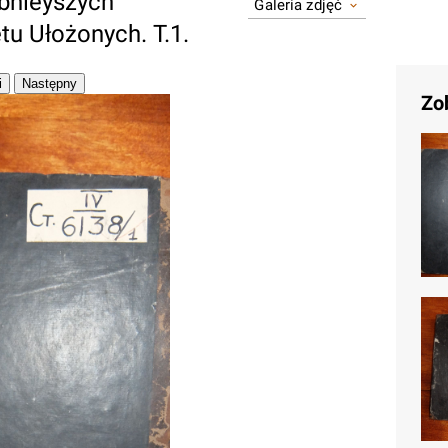
ebnieyszych
Galeria zdjęć
u Ułożonych. T.1.
Zo