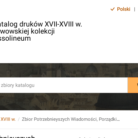
Polski
|
talog druków XVII-XVIII w.
lwowskiej kolekcji
ssolineum
 XVIII w.
Zbior Potrzebnieyszych Wiadomości, Porządkiem Alfabetu Ułożonych. T.1.