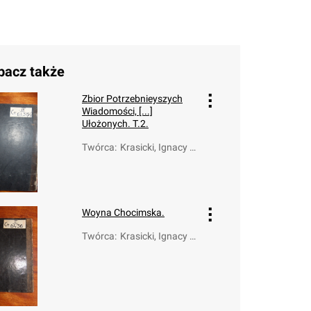
bacz także
Zbior Potrzebnieyszych
Wiadomości, [...]
Ułożonych. T.2.
Twórca
:
Krasicki, Ignacy (1
735-1801)
Woyna Chocimska.
Twórca
:
Krasicki, Ignacy (1
735-1801)