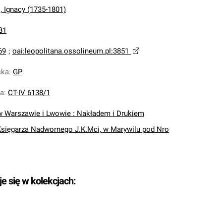
i, Ignacy (1735-1801)
81
69
;
oai:leopolitana.ossolineum.pl:3851
ska
:
GP
na
:
CT-IV 6138/1
w Warszawie i Lwowie : Nakładem i Drukiem
 Księgarza Nadwornego J.K.Mci, w Marywilu pod Nro
je się w kolekcjach: