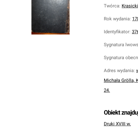
Twórca
:
Krasick
Rok wydania
:
17
Identyfikator
:
37
Sygnatura lwow
Sygnatura obec
Adres wydania
:
Michała Grölla,
24.
Obiekt znajdu
Druki XVIII w.