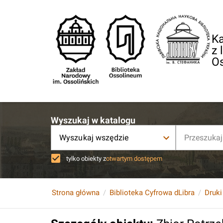
Ka
z 
O
Wyszukaj w katalogu
Wyszukaj wszędzie
tylko obiekty z
otwartym dostępem
Strona główna
Biblioteka Cyfrowa dLibra
Druki