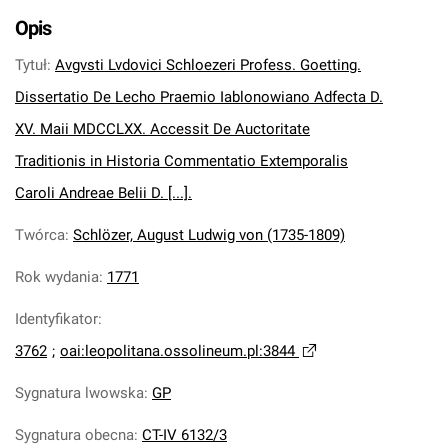
Opis
Tytuł
:
Avgvsti Lvdovici Schloezeri Profess. Goetting.
Dissertatio De Lecho Praemio Iablonowiano Adfecta D.
XV. Maii MDCCLXX. Accessit De Auctoritate
Traditionis in Historia Commentatio Extemporalis
Caroli Andreae Belii D. [...].
Twórca
:
Schlözer, August Ludwig von (1735-1809)
Rok wydania
:
1771
Identyfikator
:
3762
;
oai:leopolitana.ossolineum.pl:3844
Sygnatura lwowska
:
GP
Sygnatura obecna
:
CT-IV 6132/3