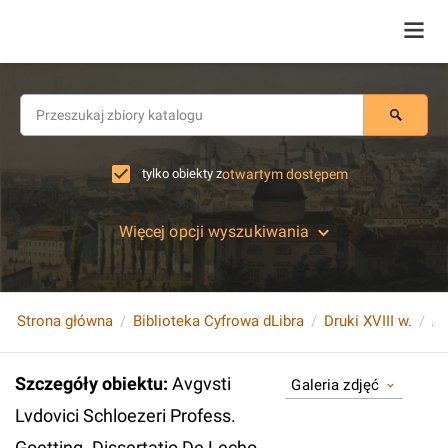
tylko obiekty z
otwartym dostępem
Więcej opcji wyszukiwania
Strona główna
Biblioteka Cyfrowa dLibra
Druki XVIII w.
Szczegóły obiektu
:
Avgvsti
Galeria zdjęć
Lvdovici Schloezeri Profess.
Goetting. Dissertatio De Lecho