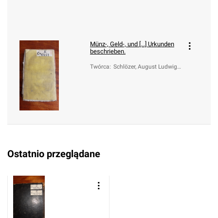
Münz-, Geld-, und [...] Urkunden
beschrieben.
Twórca
:
Schlözer, August Ludwig v
on (1735-1809)
Ostatnio przeglądane