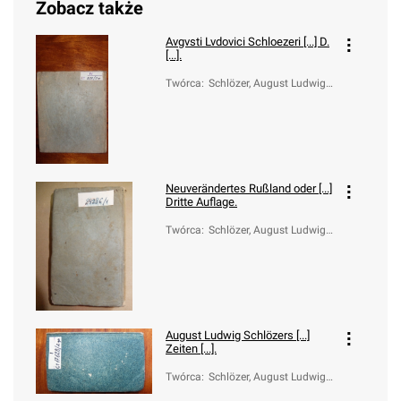
Zobacz także
Avgvsti Lvdovici Schloezeri [...] D.
[...].
Twórca
:
Schlözer, August Ludwig v
on (1735-1809)
Neuverändertes Rußland oder [...]
Dritte Auflage.
Twórca
:
Schlözer, August Ludwig v
on (1735-1809)
August Ludwig Schlözers [...]
Zeiten [...].
Twórca
:
Schlözer, August Ludwig v
on (1735-1809)