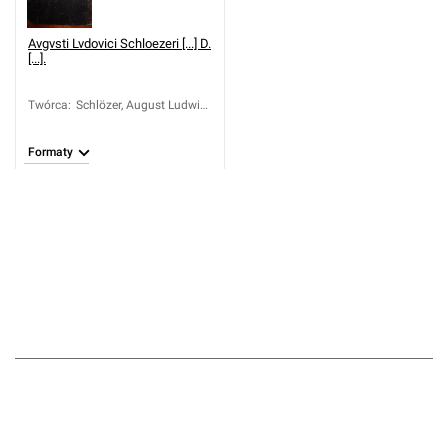
Avgvsti Lvdovici Schloezeri [...] D.
[...].
Twórca
:
Schlözer, August Ludwig
von (1735-1809)
Formaty