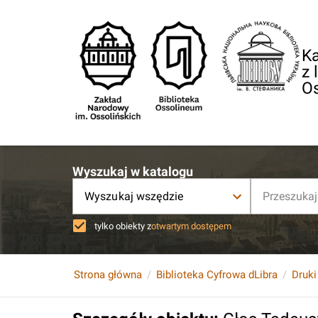
Ka
z 
O
Wyszukaj w katalogu
Wyszukaj wszędzie
tylko obiekty z
otwartym dostępem
Strona główna
Biblioteka Cyfrowa dLibra
Druki