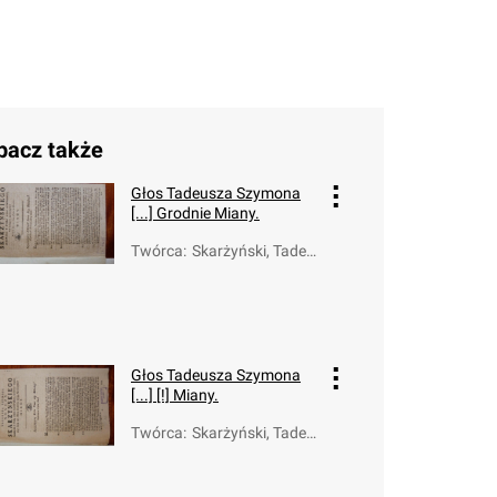
bacz także
Głos Tadeusza Szymona
[...] Grodnie Miany.
Twórca
:
Skarżyński, Tadeu
sz Szymon (1760-
1817)
Głos Tadeusza Szymona
[...] [!] Miany.
Twórca
:
Skarżyński, Tadeu
sz Szymon (1760-
1817)