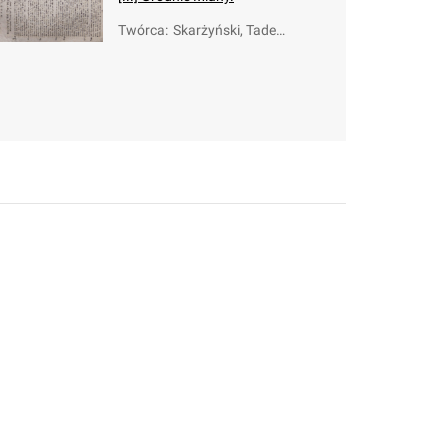
Twórca
:
Skarżyński, Tadeu
sz Szymon (1760-
1817)