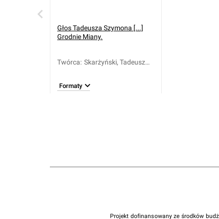
Głos Tadeusza Szymona [...]
Grodnie Miany.
Twórca
:
Skarżyński, Tadeusz
Szymon (1760-1817)
Formaty
Projekt dofinansowany ze środków bud