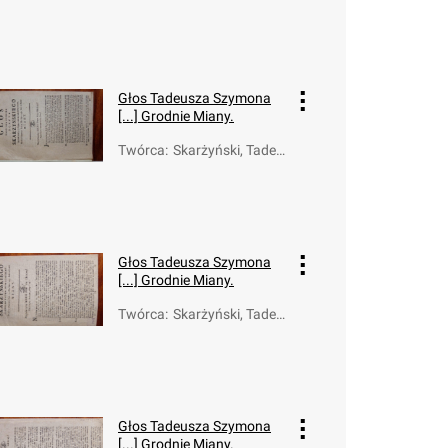
sz Szymon (1760-
1817)
Głos Tadeusza Szymona
[...] Grodnie Miany.
Twórca
:
Skarżyński, Tadeu
sz Szymon (1760-
1817)
Głos Tadeusza Szymona
[...] Grodnie Miany.
Twórca
:
Skarżyński, Tadeu
sz Szymon (1760-
1817)
Głos Tadeusza Szymona
[...] Grodnie Miany.