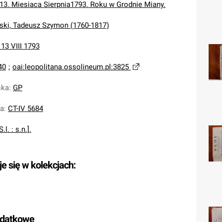
3. Miesiaca Sierpnia1793. Roku w Grodnie Miany.
ski, Tadeusz Szymon (1760-1817)
 13 VIII 1793
40
;
oai:leopolitana.ossolineum.pl:3825
ska
:
GP
na
:
CT-IV 5684
S.l. : s.n.].
je się w kolekcjach:
odatkowe