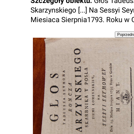
Szczegóły obiektu
:
Głos Tadeu
Skarzynskiego [...] Na Sessyi S
Miesiaca Sierpnia1793. Roku w 