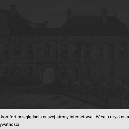
komfort przeglądania naszej strony internetowej. W celu uzyskania
rogramowaniu
dLibra6.4.18-SNAPSHOT
opracowanemu przez
Poznańskie Centrum
rywatności