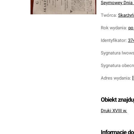
Seymowey Dnia 1
Twórca
:
Skarżyń
Rok wydania
:
po
Identyfikator
:
37
Sygnatura lwow
Sygnatura obec
Adres wydania
:
[
Obiekt znajdu
Druki XVIII w.
Informacje d