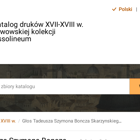
Polski
|
talog druków XVII-XVIII w.
lwowskiej kolekcji
ssolineum
 XVIII w.
Głos Tadeusza Szymona Boncza Skarzynskiego [...] Na Sessyi Seymowey Dnia 13. Miesiaca Sierpnia1793. Roku w Grodnie Miany.