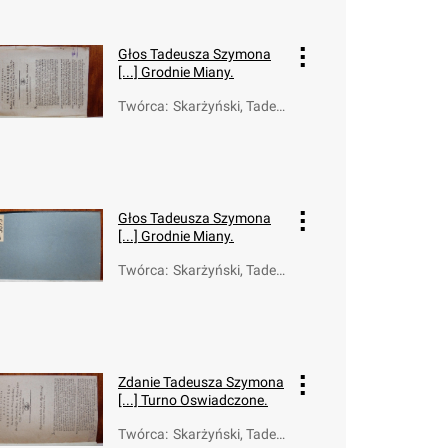
Głos Tadeusza Szymona
[...] Grodnie Miany.
Twórca
:
Skarżyński, Tadeu
sz Szymon (1760-
1817)
Głos Tadeusza Szymona
[...] Grodnie Miany.
Twórca
:
Skarżyński, Tadeu
sz Szymon (1760-
1817)
Zdanie Tadeusza Szymona
[...] Turno Oswiadczone.
Twórca
:
Skarżyński, Tadeu