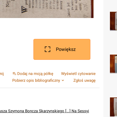
Powiększ
nij
Dodaj na moją półkę
Wyświetl cytowanie
Pobierz opis bibliograficzny
Zgłoś uwagę
usza Szymona Boncza Skarzynskiego [...] Na Sessyi