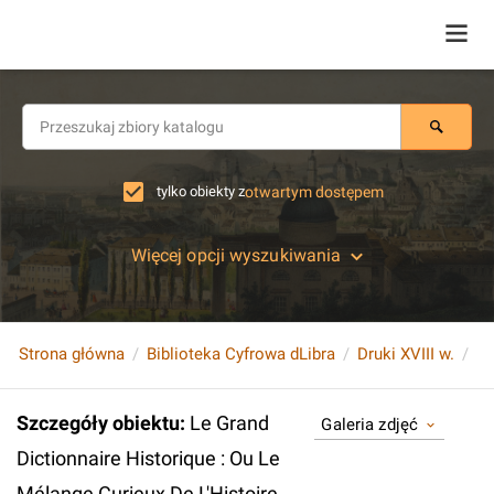
tylko obiekty z
otwartym dostępem
Więcej opcji wyszukiwania
Strona główna
Biblioteka Cyfrowa dLibra
Druki XVIII w.
Szczegóły obiektu
:
Le Grand
Galeria zdjęć
Dictionnaire Historique : Ou Le
Mélange Curieux De L'Histoire