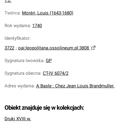
T.2.
Twórca
:
Moréri, Louis (1643-1680)
Rok wydania
:
1740
Identyfikator
:
3722
;
oai:leopolitana.ossolineum.pl:3808
Sygnatura lwowska
:
GP
Sygnatura obecna
:
CT-IV 6074/2
Adres wydania
:
A Basle : Chez Jean Louis Brandmuller.
Obiekt znajduje się w kolekcjach:
Druki XVIII w.