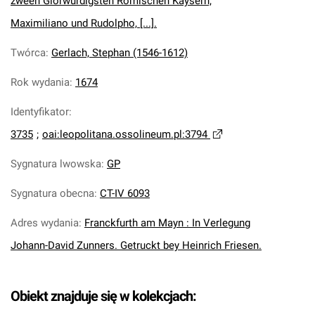
zween Glorwürdigsten Römischen Kaysern,
Maximiliano und Rudolpho, [...].
Twórca
:
Gerlach, Stephan (1546-1612)
Rok wydania
:
1674
Identyfikator
:
3735
;
oai:leopolitana.ossolineum.pl:3794
Sygnatura lwowska
:
GP
Sygnatura obecna
:
CT-IV 6093
Adres wydania
:
Franckfurth am Mayn : In Verlegung
Johann-David Zunners. Getruckt bey Heinrich Friesen.
Obiekt znajduje się w kolekcjach: