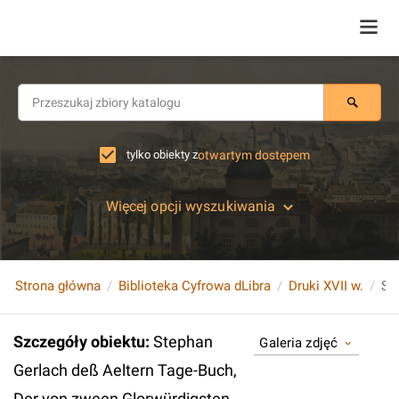
tylko obiekty z
otwartym dostępem
Więcej opcji wyszukiwania
Strona główna
Biblioteka Cyfrowa dLibra
Druki XVII w.
Szczegóły obiektu
:
Stephan
Galeria zdjęć
Gerlach deß Aeltern Tage-Buch,
Der von zween Glorwürdigsten