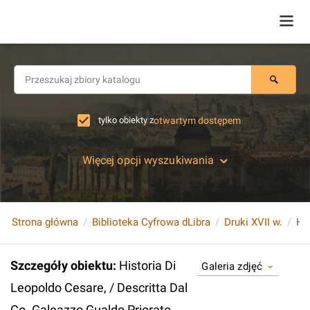
tylko obiekty z
otwartym dostępem
Więcej opcji wyszukiwania
Strona główna
Biblioteka Cyfrowa dLibra
Druki XVII w.
Szczegóły obiektu
:
Historia Di
Galeria zdjęć
Leopoldo Cesare, / Descritta Dal
Co. Galeazzo Gualdo Priorato.