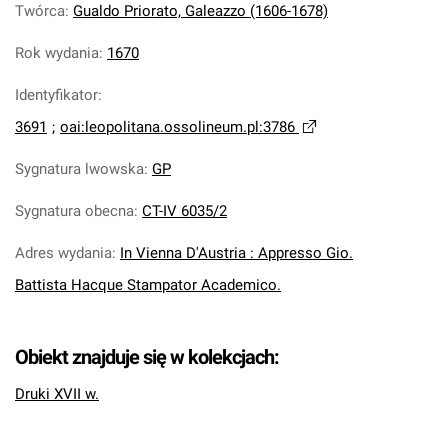
Twórca
:
Gualdo Priorato, Galeazzo (1606-1678)
Rok wydania
:
1670
Identyfikator
:
3691
;
oai:leopolitana.ossolineum.pl:3786
Sygnatura lwowska
:
GP
Sygnatura obecna
:
CT-IV 6035/2
Adres wydania
:
In Vienna D'Austria : Appresso Gio.
Battista Hacque Stampator Academico.
Obiekt znajduje się w kolekcjach:
Druki XVII w.