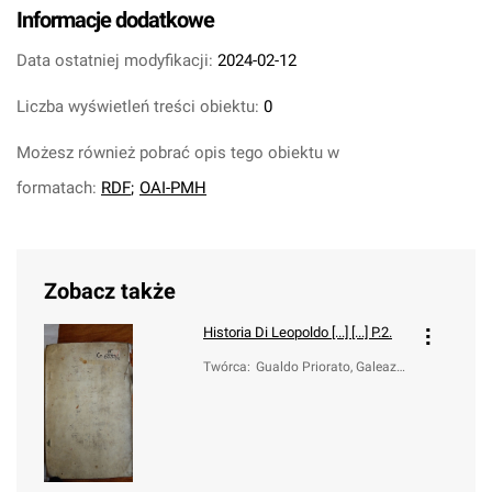
Informacje dodatkowe
Data ostatniej modyfikacji:
2024-02-12
Liczba wyświetleń treści obiektu:
0
Możesz również pobrać opis tego obiektu w
formatach:
RDF
;
OAI-PMH
Zobacz także
Historia Di Leopoldo [...] [...] P.2.
Twórca
:
Gualdo Priorato, Galeazz
o (1606-1678)