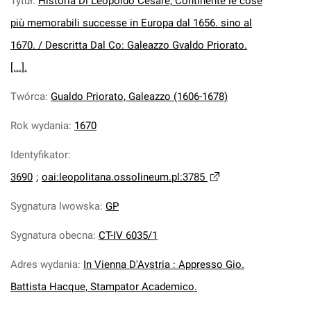
Tytuł
:
Historia Di Leopoldo Cesare, Continente le cose
più memorabili successe in Europa dal 1656. sino al
1670. / Descritta Dal Co: Galeazzo Gvaldo Priorato.
[...].
Twórca
:
Gualdo Priorato, Galeazzo (1606-1678)
Rok wydania
:
1670
Identyfikator
:
3690
;
oai:leopolitana.ossolineum.pl:3785
Sygnatura lwowska
:
GP
Sygnatura obecna
:
CT-IV 6035/1
Adres wydania
:
In Vienna D'Avstria : Appresso Gio.
Battista Hacque, Stampator Academico.