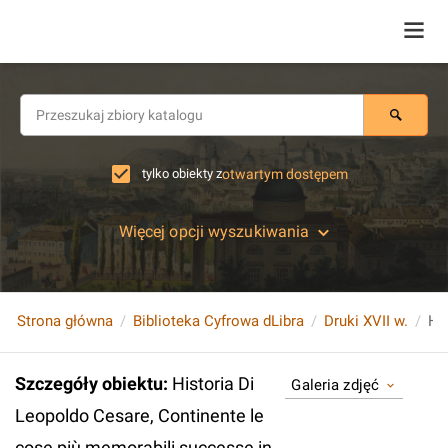
tylko obiekty z
otwartym dostępem
Więcej opcji wyszukiwania
Strona główna
Biblioteka Cyfrowa dLibra
Druki XVII w.
Szczegóły obiektu
:
Historia Di
Galeria zdjęć
Leopoldo Cesare, Continente le
cose più memorabili successe in