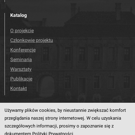
Katalog
O projekcie
Członkowie projektu
Konferencje
Seminaria
Warsztaty
Publikacje
Kontakt
Używamy plików cookies, by nieustannie zwiększać komfort
Odwiedź nas!
Facebook
przeglądania naszej strony internetowej. W celu uzyskania
szczegółowych informacji, prosimy o zapoznanie się z
dokumentem
Polityki Prywatności