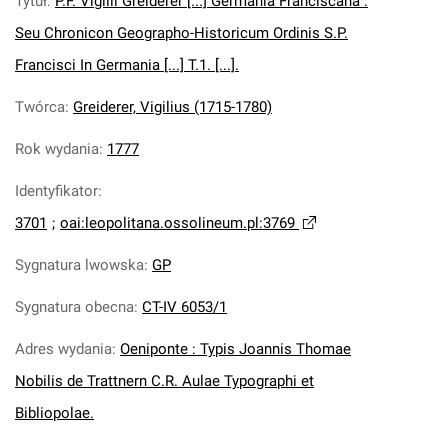
Tytuł
:
P.F. Vigilii Greiderer [...] Germania Franciscana :
Seu Chronicon Geographo-Historicum Ordinis S.P.
Francisci In Germania [...] T.1. [...].
Twórca
:
Greiderer, Vigilius (1715-1780)
Rok wydania
:
1777
Identyfikator
:
3701
;
oai:leopolitana.ossolineum.pl:3769
Sygnatura lwowska
:
GP
Sygnatura obecna
:
CT-IV 6053/1
Adres wydania
:
Oeniponte : Typis Joannis Thomae
Nobilis de Trattnern C.R. Aulae Typographi et
Bibliopolae.