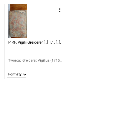
P
P.F. Vigilii Greiderer [...] T.1. [...].
Twórca
:
Greiderer, Vigilius (1715-
1780)
Formaty