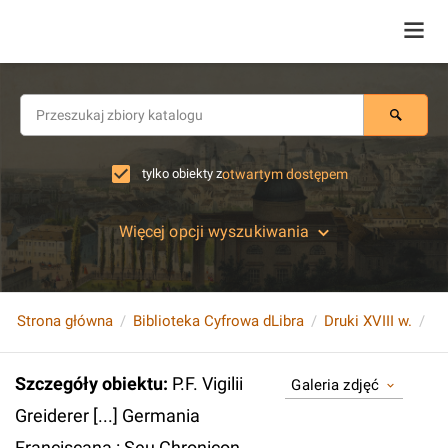
tylko obiekty z
otwartym dostępem
Więcej opcji wyszukiwania
Strona główna
Biblioteka Cyfrowa dLibra
Druki XVIII w.
Szczegóły obiektu
:
P.F. Vigilii
Galeria zdjęć
Greiderer [...] Germania
Franciscana : Seu Chronicon