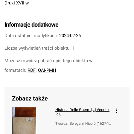
Druki XVII w.
Informacje dodatkowe
Data ostatniej modyfikacji:
2024-02-26
Liczba wyświetleń treści obiektu:
1
Możesz również pobrać opis tego obiektu w
formatach:
RDF
;
OAI-PMH
Zobacz także
Historia Delle Guerre [...] Veneto.
P.1.
Twórca
:
Beregani, Nicolò (1627-17
13)