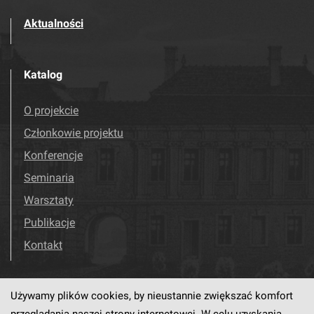
Aktualności
Katalog
O projekcie
Członkowie projektu
Konferencje
Seminaria
Warsztaty
Publikacje
Kontakt
Używamy plików cookies, by nieustannie zwiększać komfort
Odwiedź nas!
Facebook