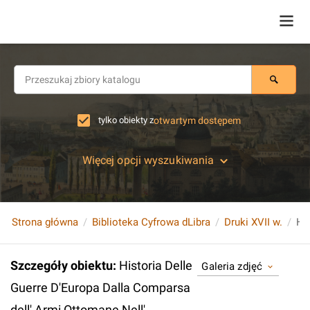
tylko obiekty z
otwartym dostępem
Więcej opcji wyszukiwania
Strona główna
Biblioteka Cyfrowa dLibra
Druki XVII w.
Szczegóły obiektu
:
Historia Delle
Galeria zdjęć
Guerre D'Europa Dalla Comparsa
dell' Armi Ottomane Nell'