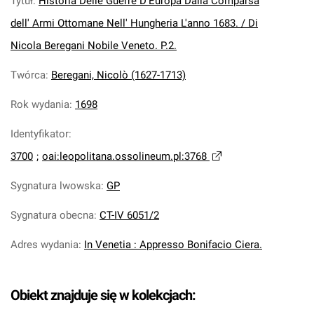
Tytuł
:
Historia Delle Guerre D'Europa Dalla Comparsa
dell' Armi Ottomane Nell' Hungheria L'anno 1683. / Di
Nicola Beregani Nobile Veneto. P.2.
Twórca
:
Beregani, Nicolò (1627-1713)
Rok wydania
:
1698
Identyfikator
:
3700
;
oai:leopolitana.ossolineum.pl:3768
Sygnatura lwowska
:
GP
Sygnatura obecna
:
CT-IV 6051/2
Adres wydania
:
In Venetia : Appresso Bonifacio Ciera.
Obiekt znajduje się w kolekcjach: