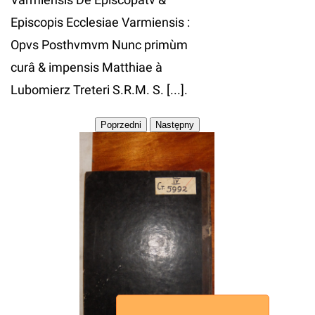
Episcopis Ecclesiae Varmiensis :
Opvs Posthvmvm Nunc primùm
curâ & impensis Matthiae à
Lubomierz Treteri S.R.M. S. [...].