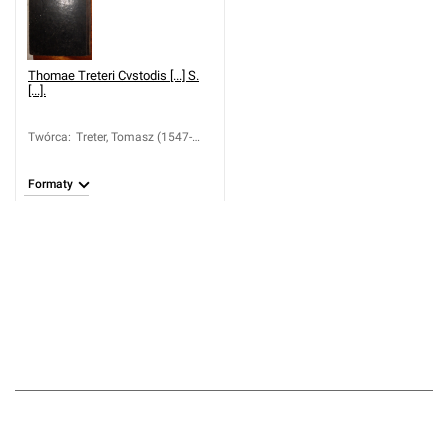
Thomae Treteri Cvstodis [...] S.
[...].
Twórca
:
Treter, Tomasz (1547-
1610); Treter, Maciej
Kazimierz (1623-1692)
Formaty