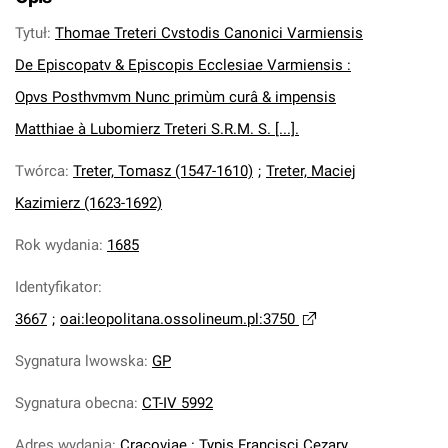
Tytuł
:
Thomae Treteri Cvstodis Canonici Varmiensis
De Episcopatv & Episcopis Ecclesiae Varmiensis :
Opvs Posthvmvm Nunc primùm curâ & impensis
Matthiae à Lubomierz Treteri S.R.M. S. [...].
Twórca
:
Treter, Tomasz (1547-1610)
;
Treter, Maciej
Kazimierz (1623-1692)
Rok wydania
:
1685
Identyfikator
:
3667
;
oai:leopolitana.ossolineum.pl:3750
Sygnatura lwowska
:
GP
Sygnatura obecna
:
CT-IV 5992
Adres wydania
:
Cracoviae : Typis Francisci Cezary