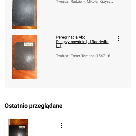
Twórca
:
Radziwiłł, Mikołaj Krzyszt
of (1549-1616); Treter, To
masz (1547-1610)
Peregrinacia Abo
Pielgrzymowánie [...] Radziwiła,
[...].
Twórca
:
Treter, Tomasz (1547-161
0); Wargocki, Andrzej (15
57-po 1620); Radziwiłł, Mi
kołaj Krzysztof (1549-161
6)
Ostatnio przeglądane