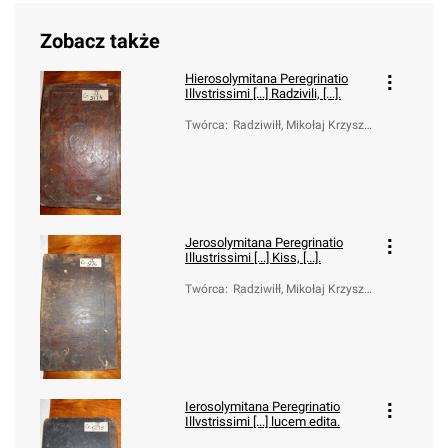
Zobacz także
Hierosolymitana Peregrinatio
Illvstrissimi [...] Radzivili, [...].
Twórca
:
Radziwiłł, Mikołaj Krzyszt
of (1549-1616); Treter, To
masz (1547-1610)
Jerosolymitana Peregrinatio
Illustrissimi [...] Kiss, [...].
Twórca
:
Radziwiłł, Mikołaj Krzyszt
of (1549-1616); Treter, To
masz (1547-1610)
Ierosolymitana Peregrinatio
Illvstrissimi [...] lucem edita.