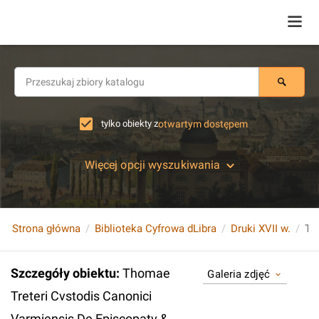
tylko obiekty z
otwartym dostępem
Więcej opcji wyszukiwania
Strona główna
Biblioteka Cyfrowa dLibra
Druki XVII w.
Szczegóły obiektu
:
Thomae
Galeria zdjęć
Treteri Cvstodis Canonici
Varmiensis De Episcopatv &