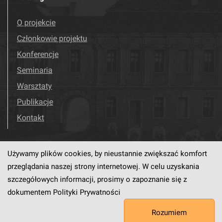
O projekcie
Członkowie projektu
Konferencje
Seminaria
Warsztaty
Publikacje
Kontakt
Używamy plików cookies, by nieustannie zwiększać komfort
Odwiedź nas!
Facebook
przeglądania naszej strony internetowej. W celu uzyskania
szczegółowych informacji, prosimy o zapoznanie się z
dokumentem
Polityki Prywatności
Ten serwis działa dzięki oprogramowaniu
dLibra6.4.18-SNAPSHOT
Rozumiem
opracowanemu przez
PCSS