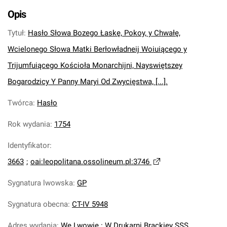
Opis
Tytuł
:
Hasło Słowa Bozego Łaskę, Pokoy, y Chwałę,
Wcielonego Słowa Matki Berłowładneij Woiuiącego y
Trijumfuiącego Kościoła Monarchijni, Nayswiętszey
Bogarodzicy Y Panny Maryi Od Zwycięstwa, [...].
Twórca
:
Hasło
Rok wydania
:
1754
Identyfikator
:
3663
;
oai:leopolitana.ossolineum.pl:3746
Sygnatura lwowska
:
GP
Sygnatura obecna
:
CT-IV 5948
Adres wydania
:
We Lwowie : W Drukarni Brackiey SSS.