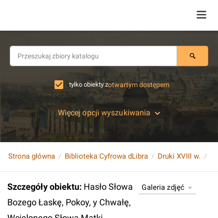
tylko obiekty z
otwartym dostępem
Więcej opcji wyszukiwania
Strona główna
Biblioteka Cyfrowa dLibra
Druki XVIII w.
Szczegóły obiektu
:
Hasło Słowa
Galeria zdjęć
Bozego Łaskę, Pokoy, y Chwałę,
Wcielonego Słowa Matki