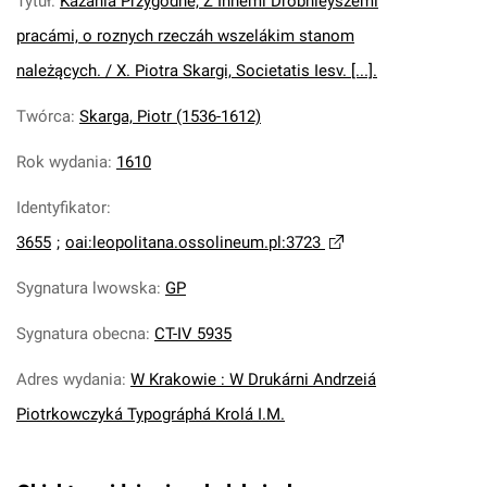
Tytuł
:
Kazania Przygodne, Z Innemi Drobnieyszemi
pracámi, o roznych rzeczáh wszelákim stanom
należących. / X. Piotra Skargi, Societatis Iesv. [...].
Twórca
:
Skarga, Piotr (1536-1612)
Rok wydania
:
1610
Identyfikator
:
3655
;
oai:leopolitana.ossolineum.pl:3723
Sygnatura lwowska
:
GP
Sygnatura obecna
:
CT-IV 5935
Adres wydania
:
W Krakowie : W Drukárni Andrzeiá
Piotrkowczyká Typográphá Krolá I.M.