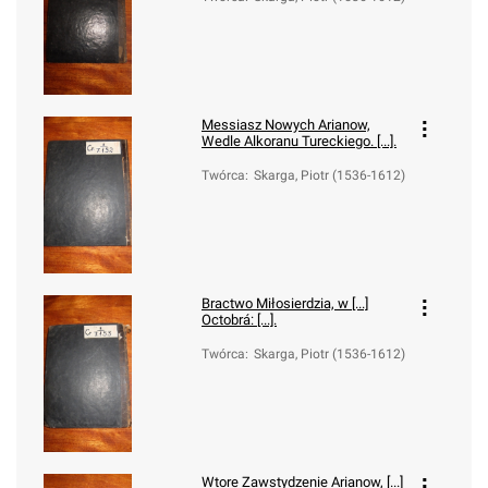
Messiasz Nowych Arianow,
Wedle Alkoranu Tureckiego. [...].
Twórca
:
Skarga, Piotr (1536-1612)
Bractwo Miłosierdzia, w [...]
Octobrá: [...].
Twórca
:
Skarga, Piotr (1536-1612)
Wtore Zawstydzenie Arianow, [...]