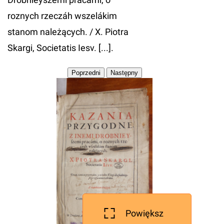
roznych rzeczáh wszelákim
stanom należących. / X. Piotra
Skargi, Societatis Iesv. [...].
Powiększ