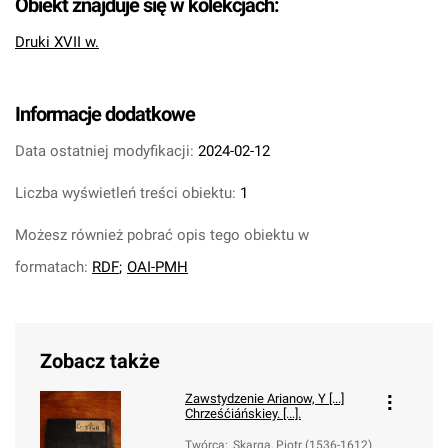
Obiekt znajduje się w kolekcjach:
Druki XVII w.
Informacje dodatkowe
Data ostatniej modyfikacji:
2024-02-12
Liczba wyświetleń treści obiektu:
1
Możesz również pobrać opis tego obiektu w
formatach:
RDF
;
OAI-PMH
Zobacz także
Zawstydzenie Arianow, Y [...]
Chrześćiáńskiey. [...].
Twórca
:
Skarga, Piotr (1536-1612)