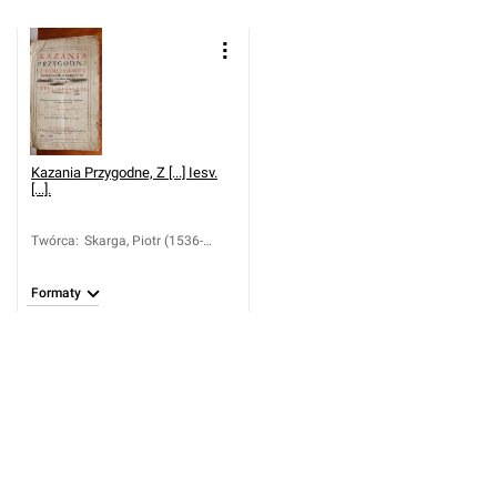
Kazania Przygodne, Z [...] Iesv.
[...].
Twórca
:
Skarga, Piotr (1536-
1612)
Formaty