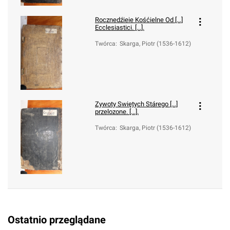
Rocznedźieie Kośćielne Od [...]
Ecclesiastici. [...].
Twórca
:
Skarga, Piotr (1536-1612)
Zywoty Swiętych Stárego [...]
przelozone. [...].
Twórca
:
Skarga, Piotr (1536-1612)
Ostatnio przeglądane