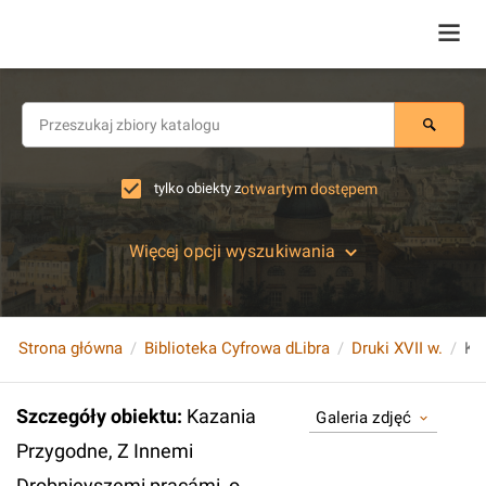
tylko obiekty z
otwartym dostępem
Więcej opcji wyszukiwania
Strona główna
Biblioteka Cyfrowa dLibra
Druki XVII w.
Szczegóły obiektu
:
Kazania
Galeria zdjęć
Przygodne, Z Innemi
Drobnieyszemi pracámi, o